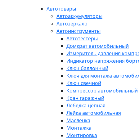
Автотовары
Автоаккумуляторы
Автозеркало
Автоинструменты
Автотестеры
Домкрат автомобильный
Измеритель давления компр
Индикатор напряжения борт
Ключ баллонный
Ключ для монтажа автомоби
Ключ свечной
Компрессор автомобильный
Кран гаражный
Лебедка цепная
Лейка автомобильная
Масленка
Монтажка
Монтировка