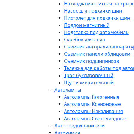
Накладка магнитная на крыл
Насос для подкачки шин
Пистолет для подкачки шин
Поддон магнитный
Подставка под автомобиль
Скребок для льда
Съемник авторадиоаппарат
Съемник панели облицовки
Съемник подшипников
Тележка для работы под авт
Трос буксировочный
Щуп измерительный
Автолампы
Автолампы Галогенные
Автолампы Ксеноновые
Автолампы Накаливания
Автолампы Светодиодные
Автопредохранители
Автохимия