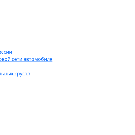
ессии
овой сети автомобиля
льных кругов