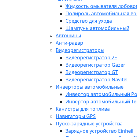
Жидкость омывателя лобовог
Полироль автомобильная во
Средство для ухода
Шампунь автомобильный
Автошины
Анти-радар
Видеорегистраторы
Видеорегистратор 2E
Видеорегистратор Gazer
Видеорегистратор GT
Видеорегистратор Navitel
Инверторы автомобильные
Инвертор автомобильный Po
Инвертор автомобильный Te
Канистры для топлива
Навигаторы GPS
Пуско-зарядные устройства
Зарядное устройство Einhell