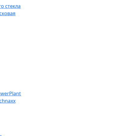
о стекла
сковая
werPlant
chnaxx