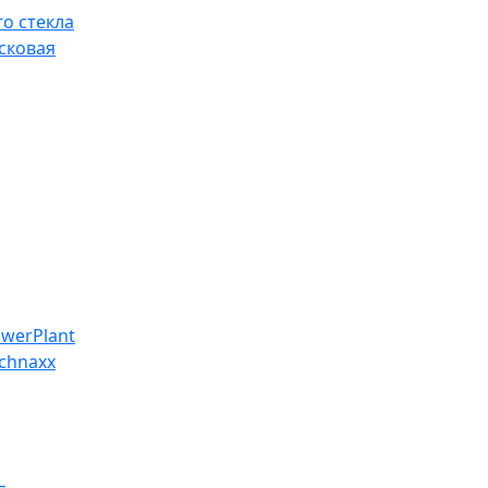
о стекла
сковая
werPlant
chnaxx