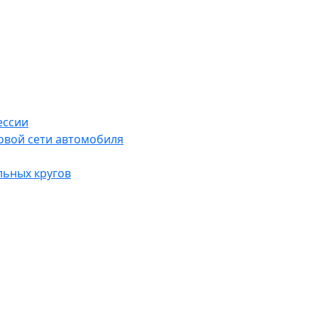
ессии
овой сети автомобиля
льных кругов