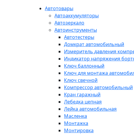
Автотовары
Автоаккумуляторы
Автозеркало
Автоинструменты
Автотестеры
Домкрат автомобильный
Измеритель давления компр
Индикатор напряжения борт
Ключ баллонный
Ключ для монтажа автомоби
Ключ свечной
Компрессор автомобильный
Кран гаражный
Лебедка цепная
Лейка автомобильная
Масленка
Монтажка
Монтировка