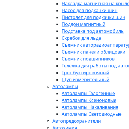
Накладка магнитная на крыл
Насос для подкачки шин
Пистолет для подкачки шин
Поддон магнитный
Подставка под автомобиль
Скребок для льда
Съемник авторадиоаппарат
Съемник панели облицовки
Съемник подшипников
Тележка для работы под авт
Трос буксировочный
Щуп измерительный
Автолампы
Автолампы Галогенные
Автолампы Ксеноновые
Автолампы Накаливания
Автолампы Светодиодные
Автопредохранители
Автохимия