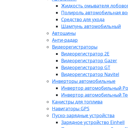
Жидкость омывателя лобовог
Полироль автомобильная во
Средство для ухода
Шампунь автомобильный
Автошины
Анти-радар
Видеорегистраторы
Видеорегистратор 2E
Видеорегистратор Gazer
Видеорегистратор GT
Видеорегистратор Navitel
Инверторы автомобильные
Инвертор автомобильный Po
Инвертор автомобильный Te
Канистры для топлива
Навигаторы GPS
Пуско-зарядные устройства
Зарядное устройство Einhell