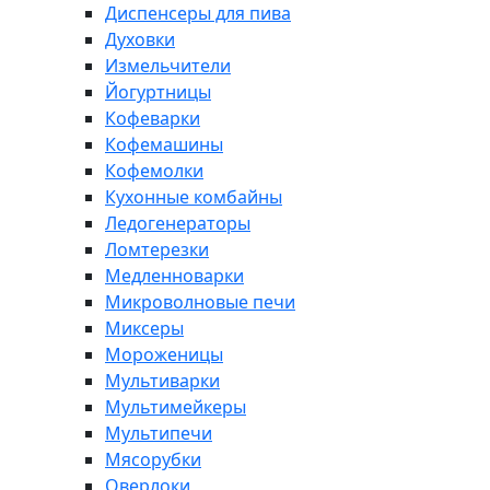
Диспенсеры для пива
Духовки
Измельчители
Йогуртницы
Кофеварки
Кофемашины
Кофемолки
Кухонные комбайны
Ледогенераторы
Ломтерезки
Медленноварки
Микроволновые печи
Миксеры
Мороженицы
Мультиварки
Мультимейкеры
Мультипечи
Мясорубки
Оверлоки