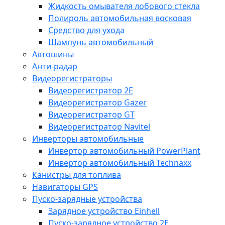
Жидкость омывателя лобового стекла
Полироль автомобильная восковая
Средство для ухода
Шампунь автомобильный
Автошины
Анти-радар
Видеорегистраторы
Видеорегистратор 2E
Видеорегистратор Gazer
Видеорегистратор GT
Видеорегистратор Navitel
Инверторы автомобильные
Инвертор автомобильный PowerPlant
Инвертор автомобильный Technaxx
Канистры для топлива
Навигаторы GPS
Пуско-зарядные устройства
Зарядное устройство Einhell
Пуско-зарядное устройство 2E