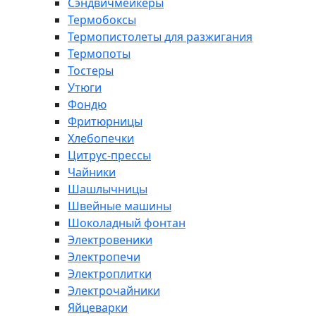
Сэндвичмейкеры
Термобоксы
Термопистолеты для разжигания
Термопоты
Тостеры
Утюги
Фондю
Фритюрницы
Хлебопечки
Цитрус-прессы
Чайники
Шашлычницы
Швейные машины
Шоколадный фонтан
Электровеники
Электропечи
Электроплитки
Электрочайники
Яйцеварки