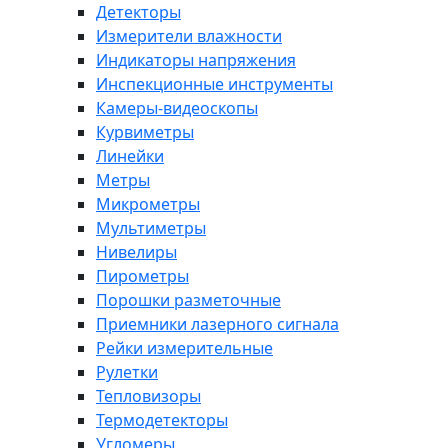
Детекторы
Измерители влажности
Индикаторы напряжения
Инспекционные инструменты
Камеры-видеоскопы
Курвиметры
Линейки
Метры
Микрометры
Мультиметры
Нивелиры
Пирометры
Порошки разметочные
Приемники лазерного сигнала
Рейки измерительные
Рулетки
Тепловизоры
Термодетекторы
Угломеры