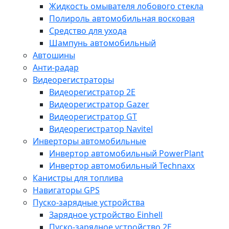
Жидкость омывателя лобового стекла
Полироль автомобильная восковая
Средство для ухода
Шампунь автомобильный
Автошины
Анти-радар
Видеорегистраторы
Видеорегистратор 2E
Видеорегистратор Gazer
Видеорегистратор GT
Видеорегистратор Navitel
Инверторы автомобильные
Инвертор автомобильный PowerPlant
Инвертор автомобильный Technaxx
Канистры для топлива
Навигаторы GPS
Пуско-зарядные устройства
Зарядное устройство Einhell
Пуско-зарядное устройство 2E