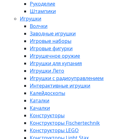
Рукоделие
Штампики
Игрушки
Волчки
Заводные игрушки
Игровые наборы
Игровые фигурки
Игрушечное оружие
Игрушки для купания
Игрушки Лето
Игрушки с радиоуправлением
Интерактивные игрушки
Калейдоскопы
Каталки
Качалки
Конструкторы
Конструкторы Fisсhertechnik
Конструкторы LEGO
Конструкторы Light Stax