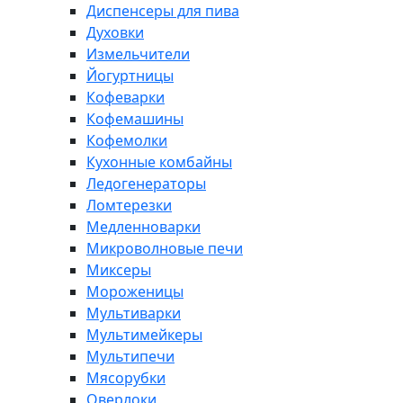
Диспенсеры для пива
Духовки
Измельчители
Йогуртницы
Кофеварки
Кофемашины
Кофемолки
Кухонные комбайны
Ледогенераторы
Ломтерезки
Медленноварки
Микроволновые печи
Миксеры
Мороженицы
Мультиварки
Мультимейкеры
Мультипечи
Мясорубки
Оверлоки