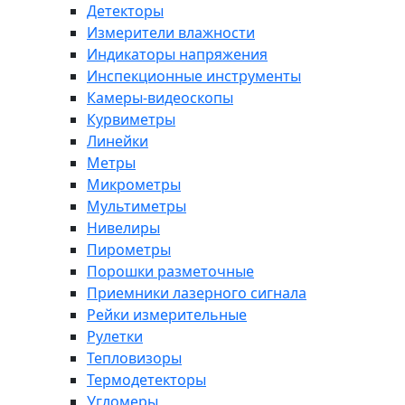
Детекторы
Измерители влажности
Индикаторы напряжения
Инспекционные инструменты
Камеры-видеоскопы
Курвиметры
Линейки
Метры
Микрометры
Мультиметры
Нивелиры
Пирометры
Порошки разметочные
Приемники лазерного сигнала
Рейки измерительные
Рулетки
Тепловизоры
Термодетекторы
Угломеры