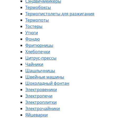
Сэндвичмейкеры
Термобоксы
Термопистолеты для разжигания
Термопоты
Тостеры
Утюги
Фондю
Фритюрницы
Хлебопечки
Цитрус-прессы
Чайники
Шашлычницы
Швейные машины
Шоколадный фонтан
Электровеники
Электропечи
Электроплитки
Электрочайники
Яйцеварки