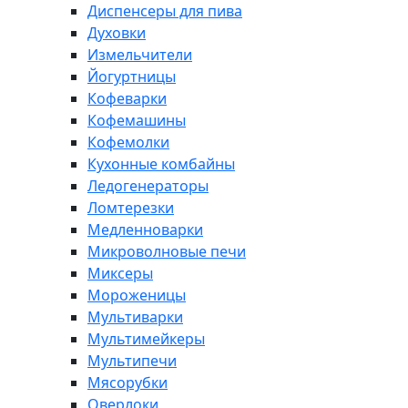
Диспенсеры для пива
Духовки
Измельчители
Йогуртницы
Кофеварки
Кофемашины
Кофемолки
Кухонные комбайны
Ледогенераторы
Ломтерезки
Медленноварки
Микроволновые печи
Миксеры
Мороженицы
Мультиварки
Мультимейкеры
Мультипечи
Мясорубки
Оверлоки