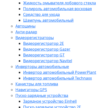
Жидкость омывателя лобового стекла
Полироль автомобильная восковая
Средство для ухода
Шампунь автомобильный
Автошины
Анти-радар
Видеорегистраторы
Видеорегистратор 2E
Видеорегистратор Gazer
Видеорегистратор GT
Видеорегистратор Navitel
Инверторы автомобильные
Инвертор автомобильный PowerPlant
Инвертор автомобильный Technaxx
Канистры для топлива
Навигаторы GPS
Пуско-зарядные устройства
Зарядное устройство Einhell
Пуско-зарядное устройство 2E