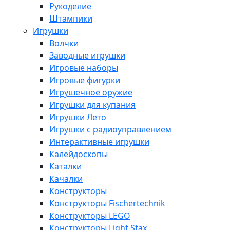
Рукоделие
Штампики
Игрушки
Волчки
Заводные игрушки
Игровые наборы
Игровые фигурки
Игрушечное оружие
Игрушки для купания
Игрушки Лето
Игрушки с радиоуправлением
Интерактивные игрушки
Калейдоскопы
Каталки
Качалки
Конструкторы
Конструкторы Fisсhertechnik
Конструкторы LEGO
Конструкторы Light Stax