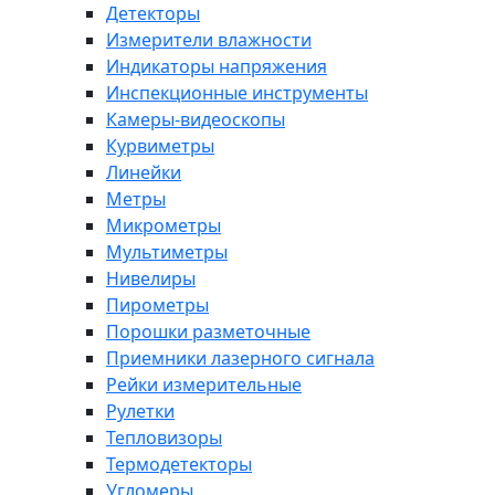
Детекторы
Измерители влажности
Индикаторы напряжения
Инспекционные инструменты
Камеры-видеоскопы
Курвиметры
Линейки
Метры
Микрометры
Мультиметры
Нивелиры
Пирометры
Порошки разметочные
Приемники лазерного сигнала
Рейки измерительные
Рулетки
Тепловизоры
Термодетекторы
Угломеры