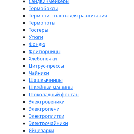
Сэндвичмейкеры
Термобоксы
Термопистолеты для разжигания
Термопоты
Тостеры
Утюги
Фондю
Фритюрницы
Хлебопечки
Цитрус-прессы
Чайники
Шашлычницы
Швейные машины
Шоколадный фонтан
Электровеники
Электропечи
Электроплитки
Электрочайники
Яйцеварки