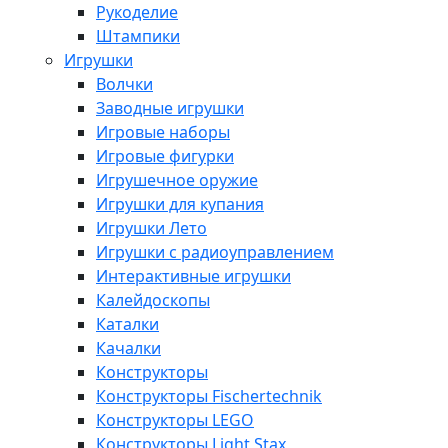
Рукоделие
Штампики
Игрушки
Волчки
Заводные игрушки
Игровые наборы
Игровые фигурки
Игрушечное оружие
Игрушки для купания
Игрушки Лето
Игрушки с радиоуправлением
Интерактивные игрушки
Калейдоскопы
Каталки
Качалки
Конструкторы
Конструкторы Fisсhertechnik
Конструкторы LEGO
Конструкторы Light Stax