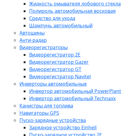
Жидкость омывателя лобового стекла
Полироль автомобильная восковая
Средство для ухода
Шампунь автомобильный
Автошины
Анти-радар
Видеорегистраторы
Видеорегистратор 2E
Видеорегистратор Gazer
Видеорегистратор GT
Видеорегистратор Navitel
Инверторы автомобильные
Инвертор автомобильный PowerPlant
Инвертор автомобильный Technaxx
Канистры для топлива
Навигаторы GPS
Пуско-зарядные устройства
Зарядное устройство Einhell
Пуско-зарядное устройство 2E