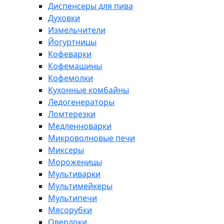
Диспенсеры для пива
Духовки
Измельчители
Йогуртницы
Кофеварки
Кофемашины
Кофемолки
Кухонные комбайны
Ледогенераторы
Ломтерезки
Медленноварки
Микроволновые печи
Миксеры
Мороженицы
Мультиварки
Мультимейкеры
Мультипечи
Мясорубки
Оверлоки