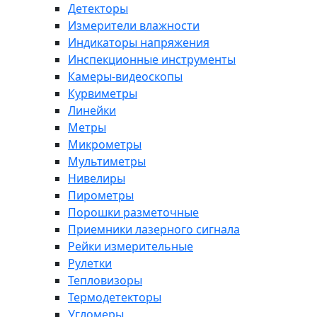
Детекторы
Измерители влажности
Индикаторы напряжения
Инспекционные инструменты
Камеры-видеоскопы
Курвиметры
Линейки
Метры
Микрометры
Мультиметры
Нивелиры
Пирометры
Порошки разметочные
Приемники лазерного сигнала
Рейки измерительные
Рулетки
Тепловизоры
Термодетекторы
Угломеры