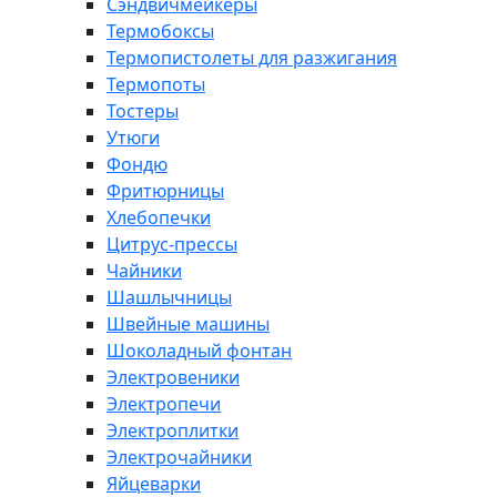
Сэндвичмейкеры
Термобоксы
Термопистолеты для разжигания
Термопоты
Тостеры
Утюги
Фондю
Фритюрницы
Хлебопечки
Цитрус-прессы
Чайники
Шашлычницы
Швейные машины
Шоколадный фонтан
Электровеники
Электропечи
Электроплитки
Электрочайники
Яйцеварки