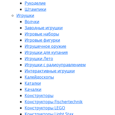
Рукоделие
Штампики
Игрушки
Волчки
Заводные игрушки
Игровые наборы
Игровые фигурки
Игрушечное оружие
Игрушки для купания
Игрушки Лето
Игрушки с радиоуправлением
Интерактивные игрушки
Калейдоскопы
Каталки
Качалки
Конструкторы
Конструкторы Fisсhertechnik
Конструкторы LEGO
Конструкторы Light Stax