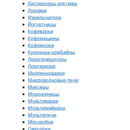
Диспенсеры для пива
Духовки
Измельчители
Йогуртницы
Кофеварки
Кофемашины
Кофемолки
Кухонные комбайны
Ледогенераторы
Ломтерезки
Медленноварки
Микроволновые печи
Миксеры
Мороженицы
Мультиварки
Мультимейкеры
Мультипечи
Мясорубки
Оверлоки