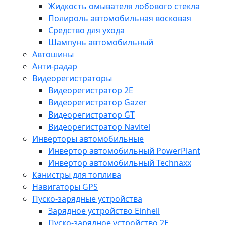
Жидкость омывателя лобового стекла
Полироль автомобильная восковая
Средство для ухода
Шампунь автомобильный
Автошины
Анти-радар
Видеорегистраторы
Видеорегистратор 2E
Видеорегистратор Gazer
Видеорегистратор GT
Видеорегистратор Navitel
Инверторы автомобильные
Инвертор автомобильный PowerPlant
Инвертор автомобильный Technaxx
Канистры для топлива
Навигаторы GPS
Пуско-зарядные устройства
Зарядное устройство Einhell
Пуско-зарядное устройство 2E