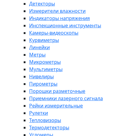
Детекторы
Измерители влажности
Индикаторы напряжения
Инспекционные инструменты
Камеры-видеоскопы
Курвиметры
Линейки
Метры
Микрометры
Мультиметры
Нивелиры
Пирометры
Порошки разметочные
Приемники лазерного сигнала
Рейки измерительные
Рулетки
Тепловизоры
Термодетекторы
Угломеры