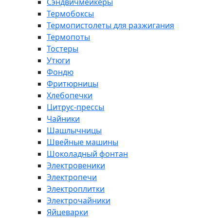
Сэндвичмейкеры
Термобоксы
Термопистолеты для разжигания
Термопоты
Тостеры
Утюги
Фондю
Фритюрницы
Хлебопечки
Цитрус-прессы
Чайники
Шашлычницы
Швейные машины
Шоколадный фонтан
Электровеники
Электропечи
Электроплитки
Электрочайники
Яйцеварки