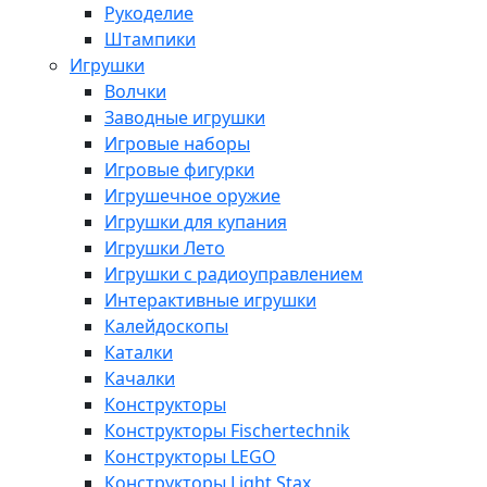
Рукоделие
Штампики
Игрушки
Волчки
Заводные игрушки
Игровые наборы
Игровые фигурки
Игрушечное оружие
Игрушки для купания
Игрушки Лето
Игрушки с радиоуправлением
Интерактивные игрушки
Калейдоскопы
Каталки
Качалки
Конструкторы
Конструкторы Fisсhertechnik
Конструкторы LEGO
Конструкторы Light Stax