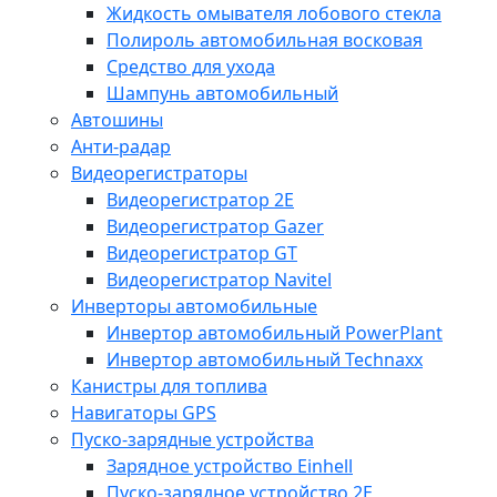
Жидкость омывателя лобового стекла
Полироль автомобильная восковая
Средство для ухода
Шампунь автомобильный
Автошины
Анти-радар
Видеорегистраторы
Видеорегистратор 2E
Видеорегистратор Gazer
Видеорегистратор GT
Видеорегистратор Navitel
Инверторы автомобильные
Инвертор автомобильный PowerPlant
Инвертор автомобильный Technaxx
Канистры для топлива
Навигаторы GPS
Пуско-зарядные устройства
Зарядное устройство Einhell
Пуско-зарядное устройство 2E