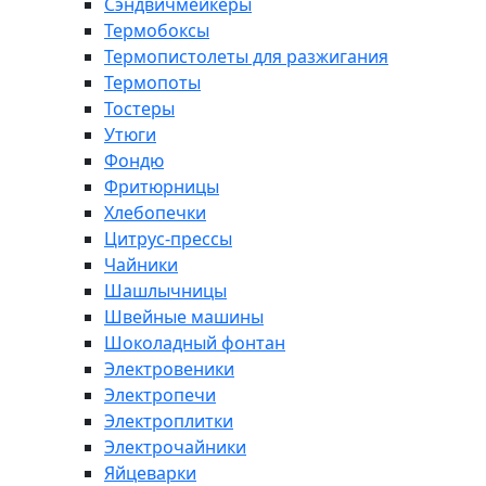
Сэндвичмейкеры
Термобоксы
Термопистолеты для разжигания
Термопоты
Тостеры
Утюги
Фондю
Фритюрницы
Хлебопечки
Цитрус-прессы
Чайники
Шашлычницы
Швейные машины
Шоколадный фонтан
Электровеники
Электропечи
Электроплитки
Электрочайники
Яйцеварки