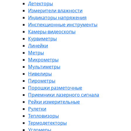
Детекторы
Измерители влажности
Индикаторы напряжения
Инспекционные инструменты
Камеры-видеоскопы
Курвиметры
Линейки
Метры
Микрометры
Мультиметры
Нивелиры
Пирометры
Порошки разметочные
Приемники лазерного сигнала
Рейки измерительные
Рулетки
Тепловизоры
Термодетекторы
Угломеры