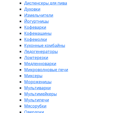
Диспенсеры для пива
Духовки
Измельчители
Йогуртницы
Кофеварки
Кофемашины
Кофемолки
Кухонные комбайны
Ледогенераторы
Ломтерезки
Медленноварки
Микроволновые печи
Миксеры
Мороженицы
Мультиварки
Мультимейкеры
Мультипечи
Мясорубки
Оверлоки