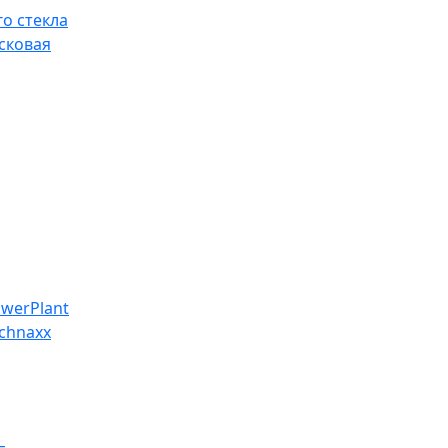
о стекла
сковая
werPlant
chnaxx