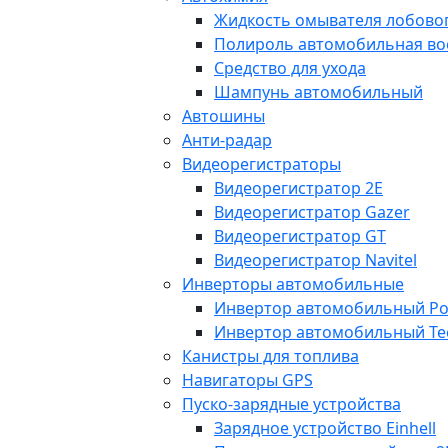
Жидкость омывателя лобовог
Полироль автомобильная во
Средство для ухода
Шампунь автомобильный
Автошины
Анти-радар
Видеорегистраторы
Видеорегистратор 2E
Видеорегистратор Gazer
Видеорегистратор GT
Видеорегистратор Navitel
Инверторы автомобильные
Инвертор автомобильный Po
Инвертор автомобильный Te
Канистры для топлива
Навигаторы GPS
Пуско-зарядные устройства
Зарядное устройство Einhell