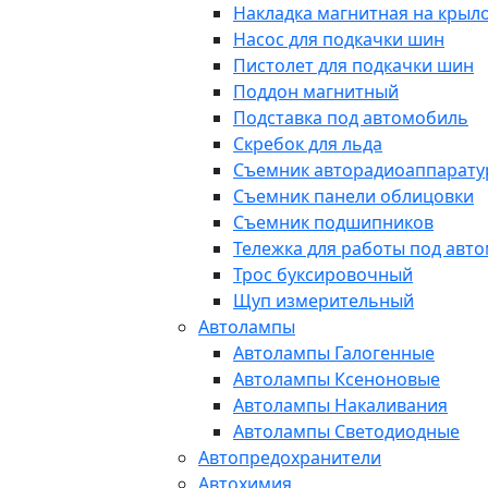
Накладка магнитная на крыл
Насос для подкачки шин
Пистолет для подкачки шин
Поддон магнитный
Подставка под автомобиль
Скребок для льда
Съемник авторадиоаппарат
Съемник панели облицовки
Съемник подшипников
Тележка для работы под авт
Трос буксировочный
Щуп измерительный
Автолампы
Автолампы Галогенные
Автолампы Ксеноновые
Автолампы Накаливания
Автолампы Светодиодные
Автопредохранители
Автохимия