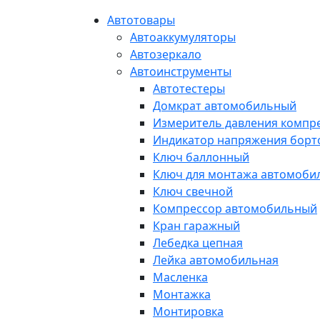
Автотовары
Автоаккумуляторы
Автозеркало
Автоинструменты
Автотестеры
Домкрат автомобильный
Измеритель давления компр
Индикатор напряжения борт
Ключ баллонный
Ключ для монтажа автомоби
Ключ свечной
Компрессор автомобильный
Кран гаражный
Лебедка цепная
Лейка автомобильная
Масленка
Монтажка
Монтировка