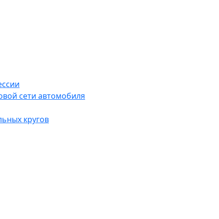
ессии
овой сети автомобиля
льных кругов