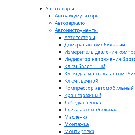
Автотовары
Автоаккумуляторы
Автозеркало
Автоинструменты
Автотестеры
Домкрат автомобильный
Измеритель давления компр
Индикатор напряжения борт
Ключ баллонный
Ключ для монтажа автомоби
Ключ свечной
Компрессор автомобильный
Кран гаражный
Лебедка цепная
Лейка автомобильная
Масленка
Монтажка
Монтировка