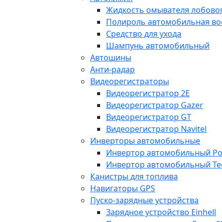
Жидкость омывателя лобовог
Полироль автомобильная во
Средство для ухода
Шампунь автомобильный
Автошины
Анти-радар
Видеорегистраторы
Видеорегистратор 2E
Видеорегистратор Gazer
Видеорегистратор GT
Видеорегистратор Navitel
Инверторы автомобильные
Инвертор автомобильный Po
Инвертор автомобильный Te
Канистры для топлива
Навигаторы GPS
Пуско-зарядные устройства
Зарядное устройство Einhell