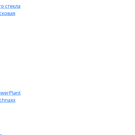
о стекла
сковая
werPlant
chnaxx