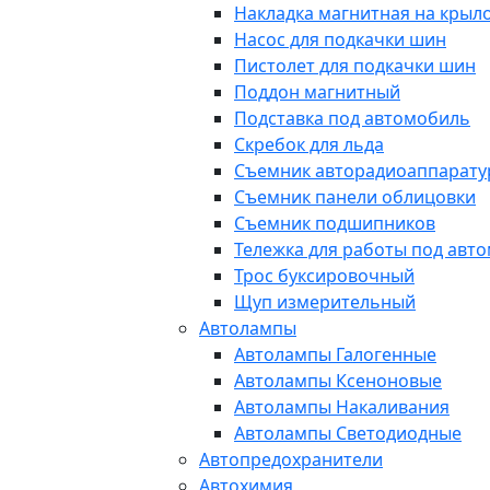
Накладка магнитная на крыл
Насос для подкачки шин
Пистолет для подкачки шин
Поддон магнитный
Подставка под автомобиль
Скребок для льда
Съемник авторадиоаппарат
Съемник панели облицовки
Съемник подшипников
Тележка для работы под авт
Трос буксировочный
Щуп измерительный
Автолампы
Автолампы Галогенные
Автолампы Ксеноновые
Автолампы Накаливания
Автолампы Светодиодные
Автопредохранители
Автохимия