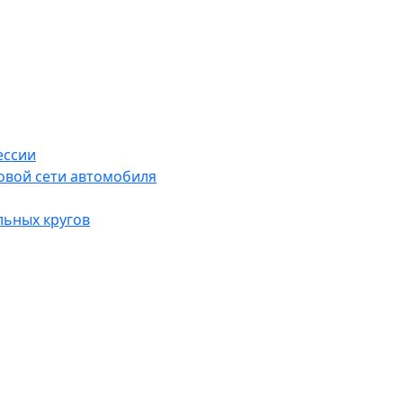
ессии
овой сети автомобиля
льных кругов