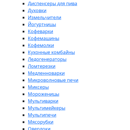
Диспенсеры для пива
Духовки
Измельчители
Йогуртницы
Кофеварки
Кофемашины
Кофемолки
Кухонные комбайны
Ледогенераторы
Ломтерезки
Медленноварки
Микроволновые печи
Миксеры
Мороженицы
Мультиварки
Мультимейкеры
Мультипечи
Мясорубки
Оверлоки