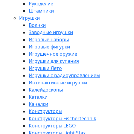
Рукоделие
Штампики
Игрушки
Волчки
Заводные игрушки
Игровые наборы
Игровые фигурки
Игрушечное оружие
Игрушки для купания
Игрушки Лето
Игрушки с радиоуправлением
Интерактивные игрушки
Калейдоскопы
Каталки
Качалки
Конструкторы
Конструкторы Fisсhertechnik
Конструкторы LEGO
Конструкторы Light Stax