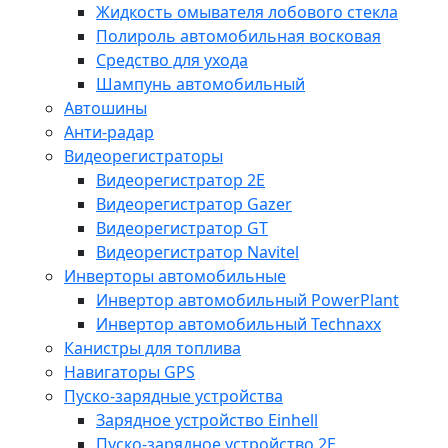
Жидкость омывателя лобового стекла
Полироль автомобильная восковая
Средство для ухода
Шампунь автомобильный
Автошины
Анти-радар
Видеорегистраторы
Видеорегистратор 2E
Видеорегистратор Gazer
Видеорегистратор GT
Видеорегистратор Navitel
Инверторы автомобильные
Инвертор автомобильный PowerPlant
Инвертор автомобильный Technaxx
Канистры для топлива
Навигаторы GPS
Пуско-зарядные устройства
Зарядное устройство Einhell
Пуско-зарядное устройство 2E