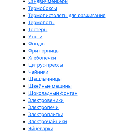
Сэндвичмейкеры
Термобоксы
Термопистолеты для разжигания
Термопоты
Тостеры
Утюги
Фондю
Фритюрницы
Хлебопечки
Цитрус-прессы
Чайники
Шашлычницы
Швейные машины
Шоколадный фонтан
Электровеники
Электропечи
Электроплитки
Электрочайники
Яйцеварки