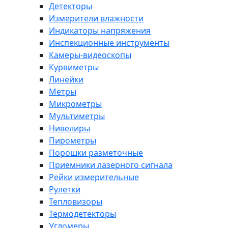
Детекторы
Измерители влажности
Индикаторы напряжения
Инспекционные инструменты
Камеры-видеоскопы
Курвиметры
Линейки
Метры
Микрометры
Мультиметры
Нивелиры
Пирометры
Порошки разметочные
Приемники лазерного сигнала
Рейки измерительные
Рулетки
Тепловизоры
Термодетекторы
Угломеры