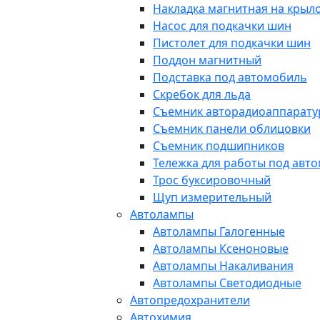
Накладка магнитная на крыл
Насос для подкачки шин
Пистолет для подкачки шин
Поддон магнитный
Подставка под автомобиль
Скребок для льда
Съемник авторадиоаппарат
Съемник панели облицовки
Съемник подшипников
Тележка для работы под авт
Трос буксировочный
Щуп измерительный
Автолампы
Автолампы Галогенные
Автолампы Ксеноновые
Автолампы Накаливания
Автолампы Светодиодные
Автопредохранители
Автохимия