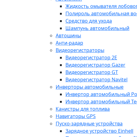
Жидкость омывателя лобовог
Полироль автомобильная во
Средство для ухода
Шампунь автомобильный
Автошины
Анти-радар
Видеорегистраторы
Видеорегистратор 2E
Видеорегистратор Gazer
Видеорегистратор GT
Видеорегистратор Navitel
Инверторы автомобильные
Инвертор автомобильный Po
Инвертор автомобильный Te
Канистры для топлива
Навигаторы GPS
Пуско-зарядные устройства
Зарядное устройство Einhell