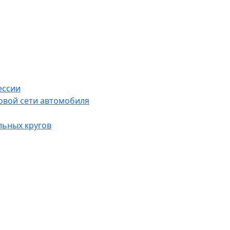
ессии
овой сети автомобиля
льных кругов