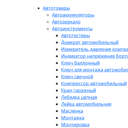
Автотовары
Автоаккумуляторы
Автозеркало
Автоинструменты
Автотестеры
Домкрат автомобильный
Измеритель давления компр
Индикатор напряжения борт
Ключ баллонный
Ключ для монтажа автомоби
Ключ свечной
Компрессор автомобильный
Кран гаражный
Лебедка цепная
Лейка автомобильная
Масленка
Монтажка
Монтировка