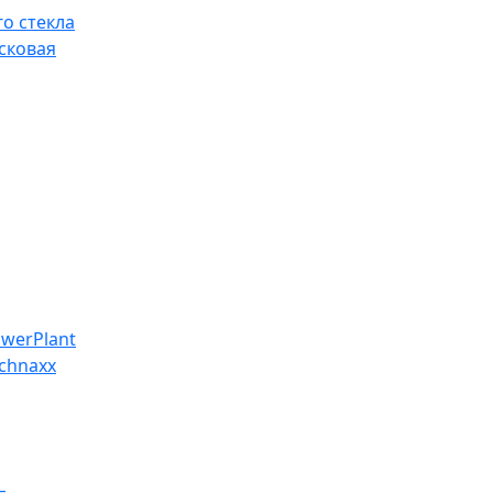
о стекла
сковая
werPlant
chnaxx