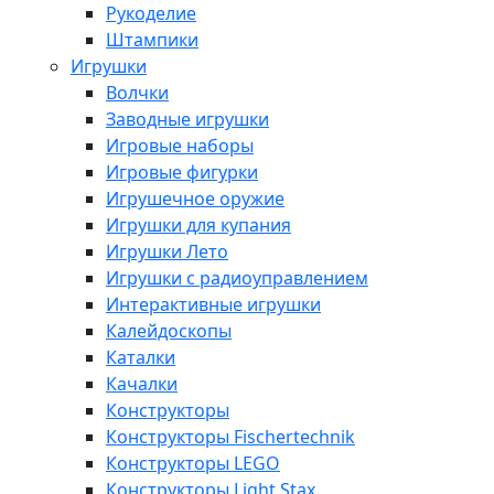
Рукоделие
Штампики
Игрушки
Волчки
Заводные игрушки
Игровые наборы
Игровые фигурки
Игрушечное оружие
Игрушки для купания
Игрушки Лето
Игрушки с радиоуправлением
Интерактивные игрушки
Калейдоскопы
Каталки
Качалки
Конструкторы
Конструкторы Fisсhertechnik
Конструкторы LEGO
Конструкторы Light Stax