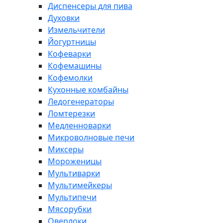
Диспенсеры для пива
Духовки
Измельчители
Йогуртницы
Кофеварки
Кофемашины
Кофемолки
Кухонные комбайны
Ледогенераторы
Ломтерезки
Медленноварки
Микроволновые печи
Миксеры
Мороженицы
Мультиварки
Мультимейкеры
Мультипечи
Мясорубки
Оверлоки