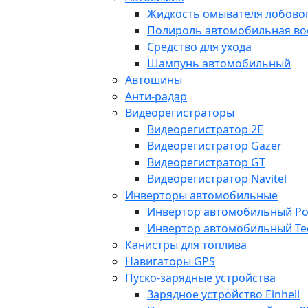
Жидкость омывателя лобовог
Полироль автомобильная во
Средство для ухода
Шампунь автомобильный
Автошины
Анти-радар
Видеорегистраторы
Видеорегистратор 2E
Видеорегистратор Gazer
Видеорегистратор GT
Видеорегистратор Navitel
Инверторы автомобильные
Инвертор автомобильный Po
Инвертор автомобильный Te
Канистры для топлива
Навигаторы GPS
Пуско-зарядные устройства
Зарядное устройство Einhell