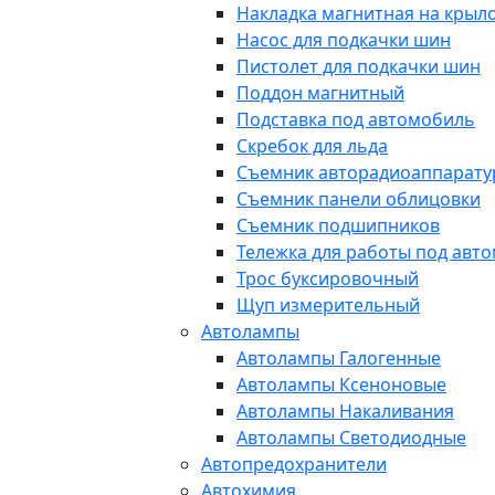
Накладка магнитная на крыл
Насос для подкачки шин
Пистолет для подкачки шин
Поддон магнитный
Подставка под автомобиль
Скребок для льда
Съемник авторадиоаппарат
Съемник панели облицовки
Съемник подшипников
Тележка для работы под авт
Трос буксировочный
Щуп измерительный
Автолампы
Автолампы Галогенные
Автолампы Ксеноновые
Автолампы Накаливания
Автолампы Светодиодные
Автопредохранители
Автохимия