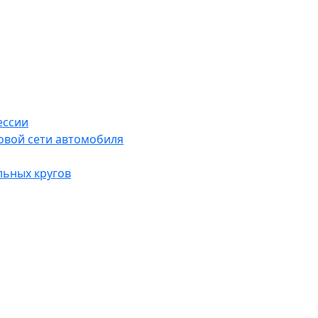
ессии
овой сети автомобиля
льных кругов