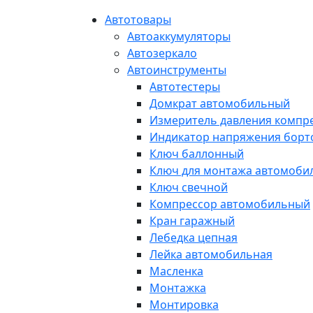
Автотовары
Автоаккумуляторы
Автозеркало
Автоинструменты
Автотестеры
Домкрат автомобильный
Измеритель давления компр
Индикатор напряжения борт
Ключ баллонный
Ключ для монтажа автомоби
Ключ свечной
Компрессор автомобильный
Кран гаражный
Лебедка цепная
Лейка автомобильная
Масленка
Монтажка
Монтировка