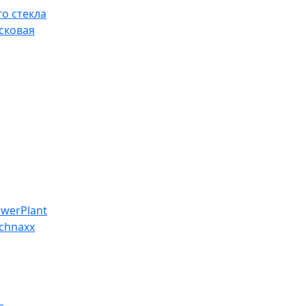
о стекла
сковая
werPlant
chnaxx