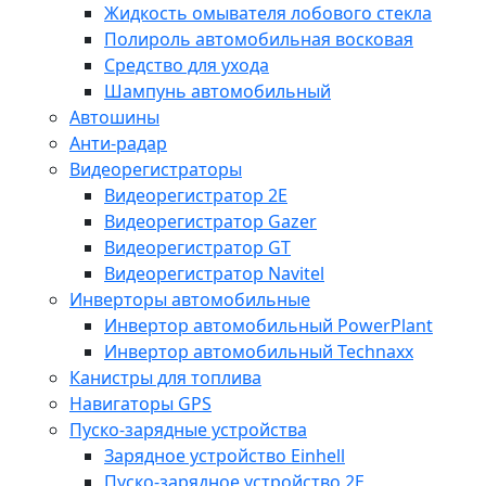
Жидкость омывателя лобового стекла
Полироль автомобильная восковая
Средство для ухода
Шампунь автомобильный
Автошины
Анти-радар
Видеорегистраторы
Видеорегистратор 2E
Видеорегистратор Gazer
Видеорегистратор GT
Видеорегистратор Navitel
Инверторы автомобильные
Инвертор автомобильный PowerPlant
Инвертор автомобильный Technaxx
Канистры для топлива
Навигаторы GPS
Пуско-зарядные устройства
Зарядное устройство Einhell
Пуско-зарядное устройство 2E