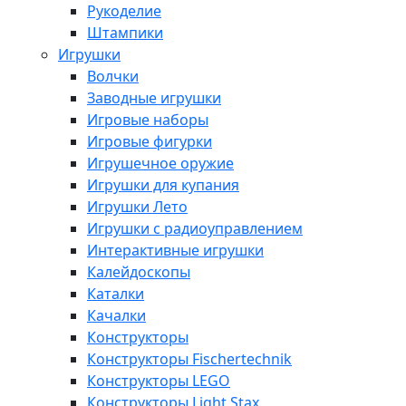
Рукоделие
Штампики
Игрушки
Волчки
Заводные игрушки
Игровые наборы
Игровые фигурки
Игрушечное оружие
Игрушки для купания
Игрушки Лето
Игрушки с радиоуправлением
Интерактивные игрушки
Калейдоскопы
Каталки
Качалки
Конструкторы
Конструкторы Fisсhertechnik
Конструкторы LEGO
Конструкторы Light Stax