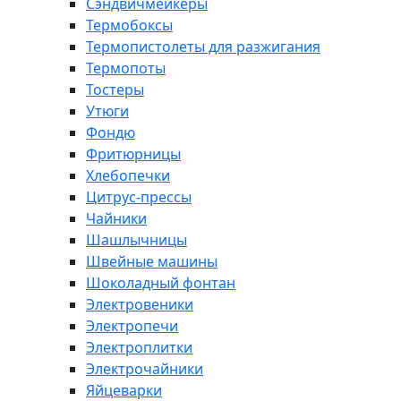
Сэндвичмейкеры
Термобоксы
Термопистолеты для разжигания
Термопоты
Тостеры
Утюги
Фондю
Фритюрницы
Хлебопечки
Цитрус-прессы
Чайники
Шашлычницы
Швейные машины
Шоколадный фонтан
Электровеники
Электропечи
Электроплитки
Электрочайники
Яйцеварки