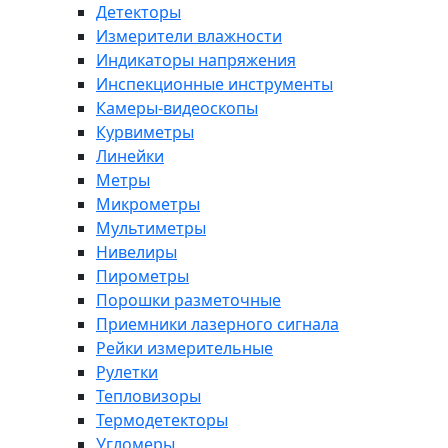
Детекторы
Измерители влажности
Индикаторы напряжения
Инспекционные инструменты
Камеры-видеоскопы
Курвиметры
Линейки
Метры
Микрометры
Мультиметры
Нивелиры
Пирометры
Порошки разметочные
Приемники лазерного сигнала
Рейки измерительные
Рулетки
Тепловизоры
Термодетекторы
Угломеры