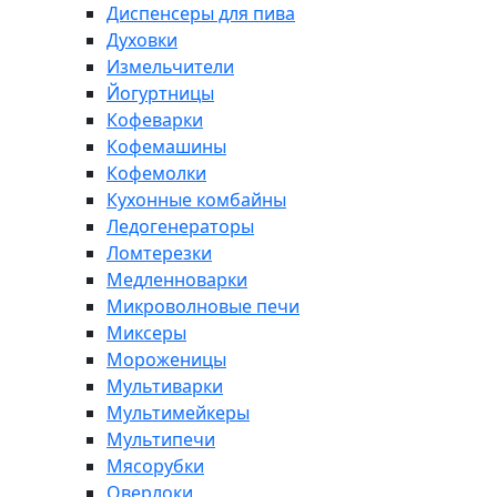
Диспенсеры для пива
Духовки
Измельчители
Йогуртницы
Кофеварки
Кофемашины
Кофемолки
Кухонные комбайны
Ледогенераторы
Ломтерезки
Медленноварки
Микроволновые печи
Миксеры
Мороженицы
Мультиварки
Мультимейкеры
Мультипечи
Мясорубки
Оверлоки