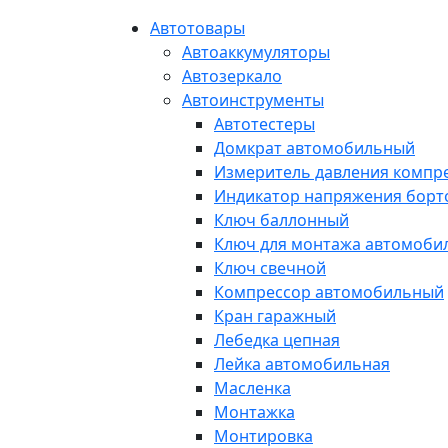
Автотовары
Автоаккумуляторы
Автозеркало
Автоинструменты
Автотестеры
Домкрат автомобильный
Измеритель давления компр
Индикатор напряжения борт
Ключ баллонный
Ключ для монтажа автомоби
Ключ свечной
Компрессор автомобильный
Кран гаражный
Лебедка цепная
Лейка автомобильная
Масленка
Монтажка
Монтировка