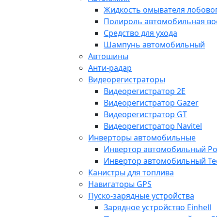
Жидкость омывателя лобовог
Полироль автомобильная во
Средство для ухода
Шампунь автомобильный
Автошины
Анти-радар
Видеорегистраторы
Видеорегистратор 2E
Видеорегистратор Gazer
Видеорегистратор GT
Видеорегистратор Navitel
Инверторы автомобильные
Инвертор автомобильный Po
Инвертор автомобильный Te
Канистры для топлива
Навигаторы GPS
Пуско-зарядные устройства
Зарядное устройство Einhell