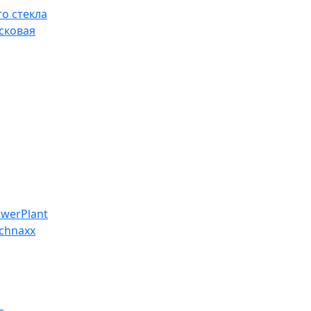
о стекла
сковая
werPlant
chnaxx