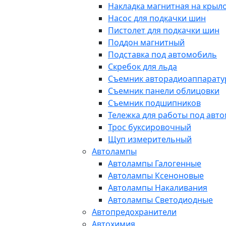
Накладка магнитная на крыл
Насос для подкачки шин
Пистолет для подкачки шин
Поддон магнитный
Подставка под автомобиль
Скребок для льда
Съемник авторадиоаппарат
Съемник панели облицовки
Съемник подшипников
Тележка для работы под авт
Трос буксировочный
Щуп измерительный
Автолампы
Автолампы Галогенные
Автолампы Ксеноновые
Автолампы Накаливания
Автолампы Светодиодные
Автопредохранители
Автохимия