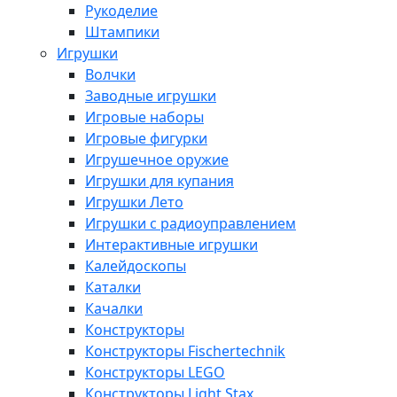
Рукоделие
Штампики
Игрушки
Волчки
Заводные игрушки
Игровые наборы
Игровые фигурки
Игрушечное оружие
Игрушки для купания
Игрушки Лето
Игрушки с радиоуправлением
Интерактивные игрушки
Калейдоскопы
Каталки
Качалки
Конструкторы
Конструкторы Fisсhertechnik
Конструкторы LEGO
Конструкторы Light Stax