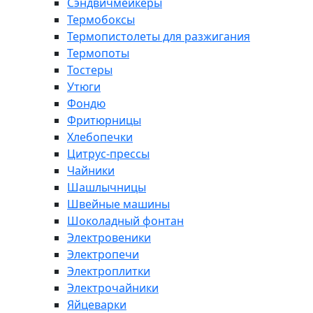
Сэндвичмейкеры
Термобоксы
Термопистолеты для разжигания
Термопоты
Тостеры
Утюги
Фондю
Фритюрницы
Хлебопечки
Цитрус-прессы
Чайники
Шашлычницы
Швейные машины
Шоколадный фонтан
Электровеники
Электропечи
Электроплитки
Электрочайники
Яйцеварки