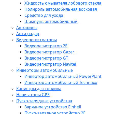
Жидкость омывателя лобового стекла
Полироль автомобильная восковая
Средство для ухода
Шампунь автомобильный
Автошины
Анти-радар
Видеорегистраторы
Видеорегистратор 2E
Видеорегистратор Gazer
Видеорегистратор GT
Видеорегистратор Navitel
Инверторы автомобильные
Инвертор автомобильный PowerPlant
Инвертор автомобильный Technaxx
Канистры для топлива
Навигаторы GPS
Пуско-зарядные устройства
Зарядное устройство Einhell
Пуско-зарядное устройство 2E