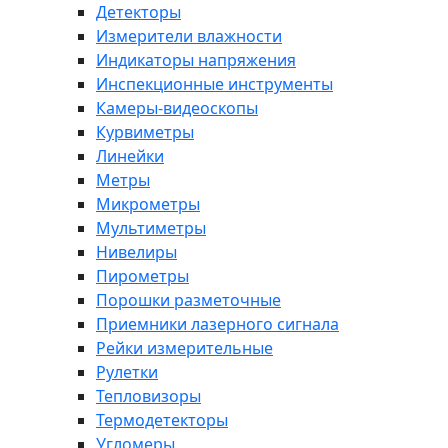
Детекторы
Измерители влажности
Индикаторы напряжения
Инспекционные инструменты
Камеры-видеоскопы
Курвиметры
Линейки
Метры
Микрометры
Мультиметры
Нивелиры
Пирометры
Порошки разметочные
Приемники лазерного сигнала
Рейки измерительные
Рулетки
Тепловизоры
Термодетекторы
Угломеры