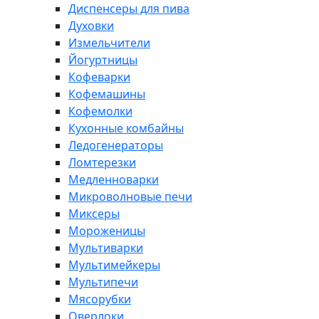
Диспенсеры для пива
Духовки
Измельчители
Йогуртницы
Кофеварки
Кофемашины
Кофемолки
Кухонные комбайны
Ледогенераторы
Ломтерезки
Медленноварки
Микроволновые печи
Миксеры
Мороженицы
Мультиварки
Мультимейкеры
Мультипечи
Мясорубки
Оверлоки