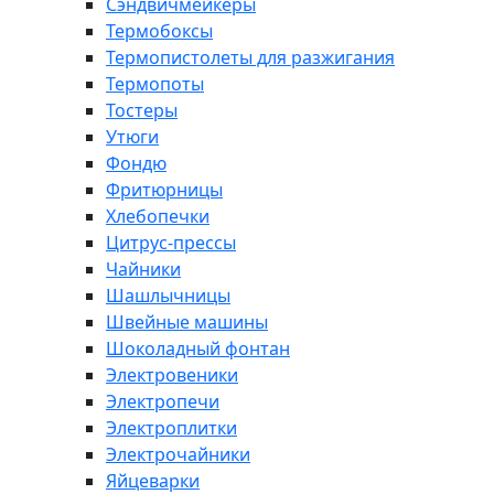
Сэндвичмейкеры
Термобоксы
Термопистолеты для разжигания
Термопоты
Тостеры
Утюги
Фондю
Фритюрницы
Хлебопечки
Цитрус-прессы
Чайники
Шашлычницы
Швейные машины
Шоколадный фонтан
Электровеники
Электропечи
Электроплитки
Электрочайники
Яйцеварки