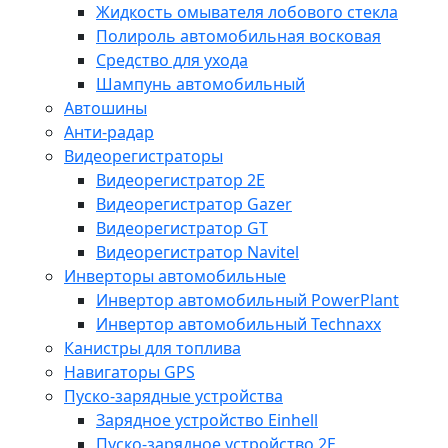
Жидкость омывателя лобового стекла
Полироль автомобильная восковая
Средство для ухода
Шампунь автомобильный
Автошины
Анти-радар
Видеорегистраторы
Видеорегистратор 2E
Видеорегистратор Gazer
Видеорегистратор GT
Видеорегистратор Navitel
Инверторы автомобильные
Инвертор автомобильный PowerPlant
Инвертор автомобильный Technaxx
Канистры для топлива
Навигаторы GPS
Пуско-зарядные устройства
Зарядное устройство Einhell
Пуско-зарядное устройство 2E