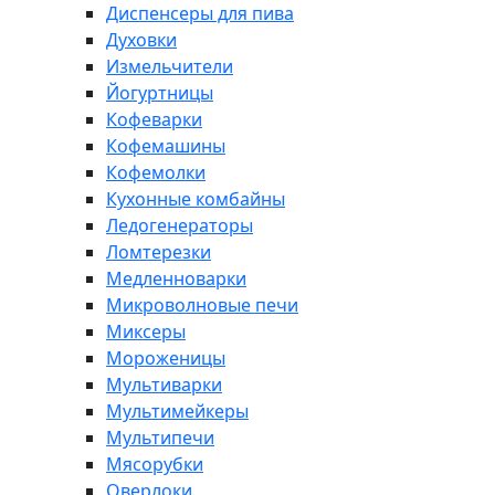
Диспенсеры для пива
Духовки
Измельчители
Йогуртницы
Кофеварки
Кофемашины
Кофемолки
Кухонные комбайны
Ледогенераторы
Ломтерезки
Медленноварки
Микроволновые печи
Миксеры
Мороженицы
Мультиварки
Мультимейкеры
Мультипечи
Мясорубки
Оверлоки