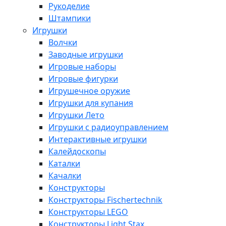
Рукоделие
Штампики
Игрушки
Волчки
Заводные игрушки
Игровые наборы
Игровые фигурки
Игрушечное оружие
Игрушки для купания
Игрушки Лето
Игрушки с радиоуправлением
Интерактивные игрушки
Калейдоскопы
Каталки
Качалки
Конструкторы
Конструкторы Fisсhertechnik
Конструкторы LEGO
Конструкторы Light Stax