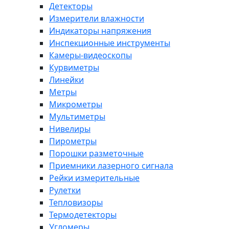
Детекторы
Измерители влажности
Индикаторы напряжения
Инспекционные инструменты
Камеры-видеоскопы
Курвиметры
Линейки
Метры
Микрометры
Мультиметры
Нивелиры
Пирометры
Порошки разметочные
Приемники лазерного сигнала
Рейки измерительные
Рулетки
Тепловизоры
Термодетекторы
Угломеры