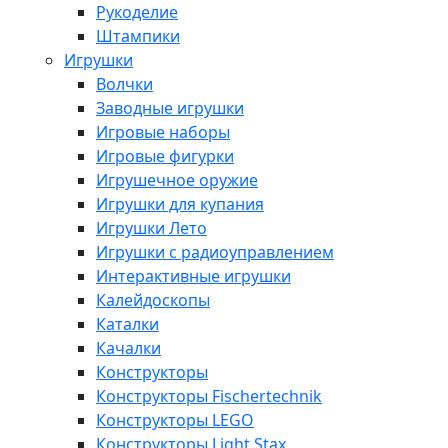
Рукоделие
Штампики
Игрушки
Волчки
Заводные игрушки
Игровые наборы
Игровые фигурки
Игрушечное оружие
Игрушки для купания
Игрушки Лето
Игрушки с радиоуправлением
Интерактивные игрушки
Калейдоскопы
Каталки
Качалки
Конструкторы
Конструкторы Fisсhertechnik
Конструкторы LEGO
Конструкторы Light Stax