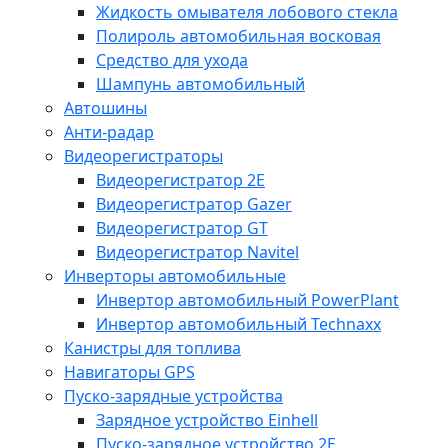
Жидкость омывателя лобового стекла
Полироль автомобильная восковая
Средство для ухода
Шампунь автомобильный
Автошины
Анти-радар
Видеорегистраторы
Видеорегистратор 2E
Видеорегистратор Gazer
Видеорегистратор GT
Видеорегистратор Navitel
Инверторы автомобильные
Инвертор автомобильный PowerPlant
Инвертор автомобильный Technaxx
Канистры для топлива
Навигаторы GPS
Пуско-зарядные устройства
Зарядное устройство Einhell
Пуско-зарядное устройство 2E