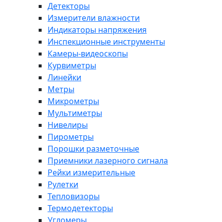
Детекторы
Измерители влажности
Индикаторы напряжения
Инспекционные инструменты
Камеры-видеоскопы
Курвиметры
Линейки
Метры
Микрометры
Мультиметры
Нивелиры
Пирометры
Порошки разметочные
Приемники лазерного сигнала
Рейки измерительные
Рулетки
Тепловизоры
Термодетекторы
Угломеры