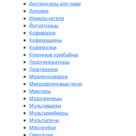
Диспенсеры для пива
Духовки
Измельчители
Йогуртницы
Кофеварки
Кофемашины
Кофемолки
Кухонные комбайны
Ледогенераторы
Ломтерезки
Медленноварки
Микроволновые печи
Миксеры
Мороженицы
Мультиварки
Мультимейкеры
Мультипечи
Мясорубки
Оверлоки