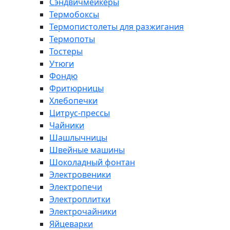
Сэндвичмейкеры
Термобоксы
Термопистолеты для разжигания
Термопоты
Тостеры
Утюги
Фондю
Фритюрницы
Хлебопечки
Цитрус-прессы
Чайники
Шашлычницы
Швейные машины
Шоколадный фонтан
Электровеники
Электропечи
Электроплитки
Электрочайники
Яйцеварки