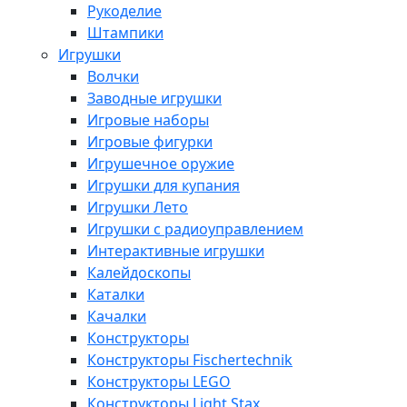
Рукоделие
Штампики
Игрушки
Волчки
Заводные игрушки
Игровые наборы
Игровые фигурки
Игрушечное оружие
Игрушки для купания
Игрушки Лето
Игрушки с радиоуправлением
Интерактивные игрушки
Калейдоскопы
Каталки
Качалки
Конструкторы
Конструкторы Fisсhertechnik
Конструкторы LEGO
Конструкторы Light Stax