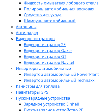
Жидкость омывателя лобового стекла
Полироль автомобильная восковая
Средство для ухода
Шампунь автомобильный
Автошины
Анти-радар
Видеорегистраторы
Видеорегистратор 2E
Видеорегистратор Gazer
Видеорегистратор GT
Видеорегистратор Navitel
Инверторы автомобильные
Инвертор автомобильный PowerPlant
Инвертор автомобильный Technaxx
Канистры для топлива
Навигаторы GPS
Пуско-зарядные устройства
Зарядное устройство Einhell
Пуско-зарядное устройство 2E