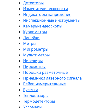
Детекторы
Измерители влажности
Индикаторы напряжения
Инспекционные инструменты
Камеры-видеоскопы
Курвиметры
Линейки
Метры
Микрометры
Мультиметры
Нивелиры
Пирометры
Порошки разметочные
Приемники лазерного сигнала
Рейки измерительные
Рулетки
Тепловизоры
Термодетекторы
Угломеры