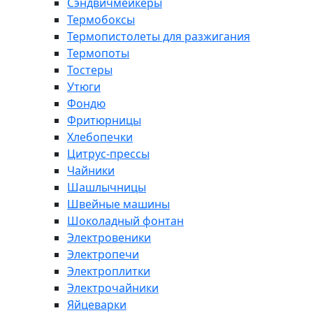
Сэндвичмейкеры
Термобоксы
Термопистолеты для разжигания
Термопоты
Тостеры
Утюги
Фондю
Фритюрницы
Хлебопечки
Цитрус-прессы
Чайники
Шашлычницы
Швейные машины
Шоколадный фонтан
Электровеники
Электропечи
Электроплитки
Электрочайники
Яйцеварки