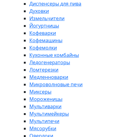
Диспенсеры для пива
Духовки
Измельчители
Йогуртницы
Кофеварки
Кофемашины
Кофемолки
Кухонные комбайны
Ледогенераторы
Ломтерезки
Медленноварки
Микроволновые печи
Миксеры
Мороженицы
Мультиварки
Мультимейкеры
Мультипечи
Мясорубки
Оверлоки