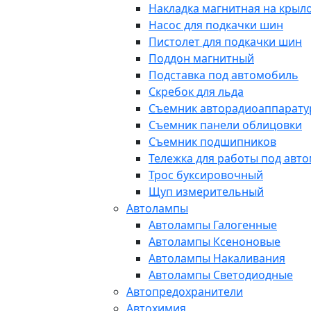
Накладка магнитная на крыл
Насос для подкачки шин
Пистолет для подкачки шин
Поддон магнитный
Подставка под автомобиль
Скребок для льда
Съемник авторадиоаппарат
Съемник панели облицовки
Съемник подшипников
Тележка для работы под авт
Трос буксировочный
Щуп измерительный
Автолампы
Автолампы Галогенные
Автолампы Ксеноновые
Автолампы Накаливания
Автолампы Светодиодные
Автопредохранители
Автохимия