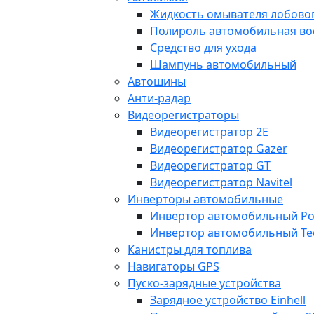
Жидкость омывателя лобовог
Полироль автомобильная во
Средство для ухода
Шампунь автомобильный
Автошины
Анти-радар
Видеорегистраторы
Видеорегистратор 2E
Видеорегистратор Gazer
Видеорегистратор GT
Видеорегистратор Navitel
Инверторы автомобильные
Инвертор автомобильный Po
Инвертор автомобильный Te
Канистры для топлива
Навигаторы GPS
Пуско-зарядные устройства
Зарядное устройство Einhell