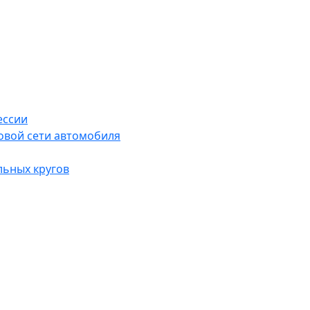
ессии
овой сети автомобиля
льных кругов