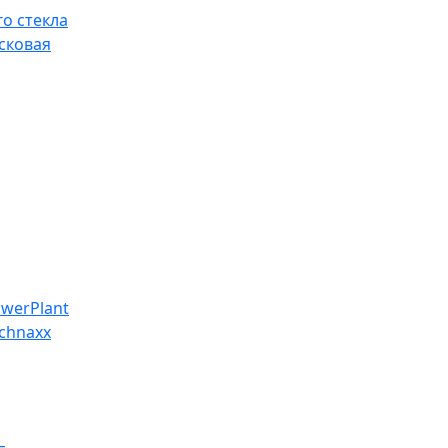
о стекла
сковая
werPlant
chnaxx