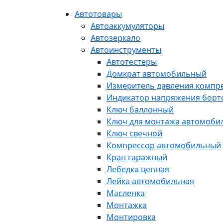
Автотовары
Автоаккумуляторы
Автозеркало
Автоинструменты
Автотестеры
Домкрат автомобильный
Измеритель давления компр
Индикатор напряжения борт
Ключ баллонный
Ключ для монтажа автомоби
Ключ свечной
Компрессор автомобильный
Кран гаражный
Лебедка цепная
Лейка автомобильная
Масленка
Монтажка
Монтировка