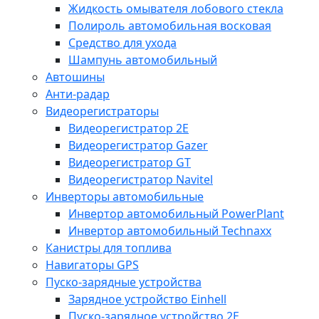
Жидкость омывателя лобового стекла
Полироль автомобильная восковая
Средство для ухода
Шампунь автомобильный
Автошины
Анти-радар
Видеорегистраторы
Видеорегистратор 2E
Видеорегистратор Gazer
Видеорегистратор GT
Видеорегистратор Navitel
Инверторы автомобильные
Инвертор автомобильный PowerPlant
Инвертор автомобильный Technaxx
Канистры для топлива
Навигаторы GPS
Пуско-зарядные устройства
Зарядное устройство Einhell
Пуско-зарядное устройство 2E