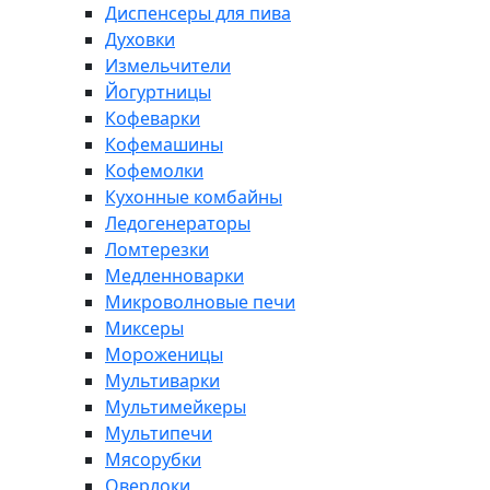
Диспенсеры для пива
Духовки
Измельчители
Йогуртницы
Кофеварки
Кофемашины
Кофемолки
Кухонные комбайны
Ледогенераторы
Ломтерезки
Медленноварки
Микроволновые печи
Миксеры
Мороженицы
Мультиварки
Мультимейкеры
Мультипечи
Мясорубки
Оверлоки