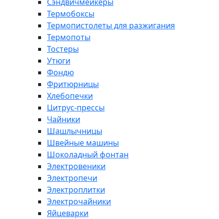
Сэндвичмейкеры
Термобоксы
Термопистолеты для разжигания
Термопоты
Тостеры
Утюги
Фондю
Фритюрницы
Хлебопечки
Цитрус-прессы
Чайники
Шашлычницы
Швейные машины
Шоколадный фонтан
Электровеники
Электропечи
Электроплитки
Электрочайники
Яйцеварки