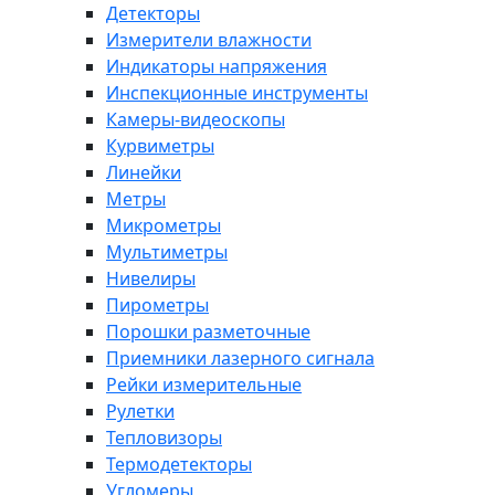
Детекторы
Измерители влажности
Индикаторы напряжения
Инспекционные инструменты
Камеры-видеоскопы
Курвиметры
Линейки
Метры
Микрометры
Мультиметры
Нивелиры
Пирометры
Порошки разметочные
Приемники лазерного сигнала
Рейки измерительные
Рулетки
Тепловизоры
Термодетекторы
Угломеры