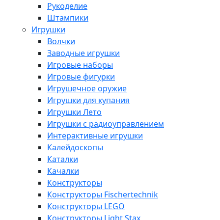
Рукоделие
Штампики
Игрушки
Волчки
Заводные игрушки
Игровые наборы
Игровые фигурки
Игрушечное оружие
Игрушки для купания
Игрушки Лето
Игрушки с радиоуправлением
Интерактивные игрушки
Калейдоскопы
Каталки
Качалки
Конструкторы
Конструкторы Fisсhertechnik
Конструкторы LEGO
Конструкторы Light Stax