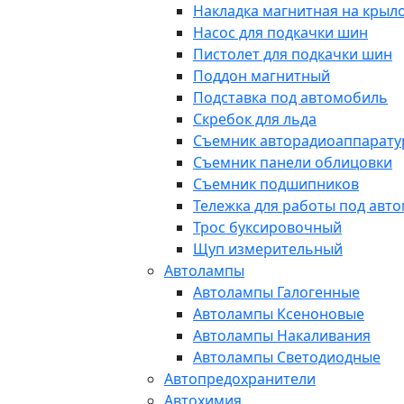
Накладка магнитная на крыл
Насос для подкачки шин
Пистолет для подкачки шин
Поддон магнитный
Подставка под автомобиль
Скребок для льда
Съемник авторадиоаппарат
Съемник панели облицовки
Съемник подшипников
Тележка для работы под авт
Трос буксировочный
Щуп измерительный
Автолампы
Автолампы Галогенные
Автолампы Ксеноновые
Автолампы Накаливания
Автолампы Светодиодные
Автопредохранители
Автохимия