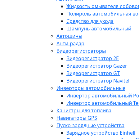
Жидкость омывателя лобовог
Полироль автомобильная во
Средство для ухода
Шампунь автомобильный
Автошины
Анти-радар
Видеорегистраторы
Видеорегистратор 2E
Видеорегистратор Gazer
Видеорегистратор GT
Видеорегистратор Navitel
Инверторы автомобильные
Инвертор автомобильный Po
Инвертор автомобильный Te
Канистры для топлива
Навигаторы GPS
Пуско-зарядные устройства
Зарядное устройство Einhell