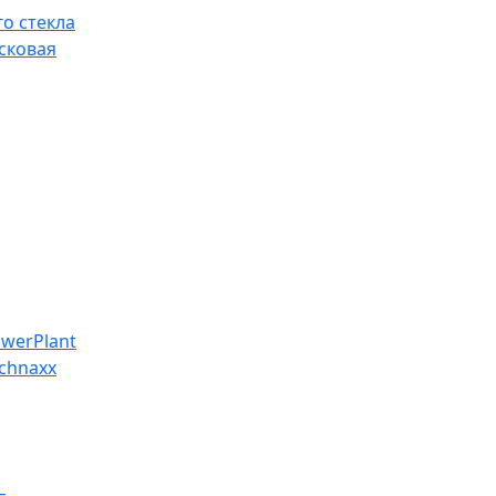
о стекла
сковая
werPlant
chnaxx