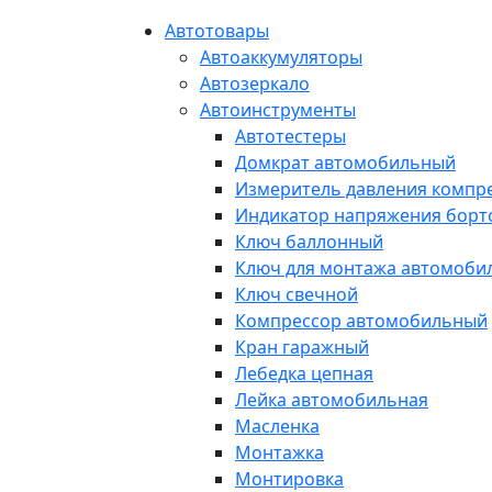
Автотовары
Автоаккумуляторы
Автозеркало
Автоинструменты
Автотестеры
Домкрат автомобильный
Измеритель давления компр
Индикатор напряжения борт
Ключ баллонный
Ключ для монтажа автомоби
Ключ свечной
Компрессор автомобильный
Кран гаражный
Лебедка цепная
Лейка автомобильная
Масленка
Монтажка
Монтировка