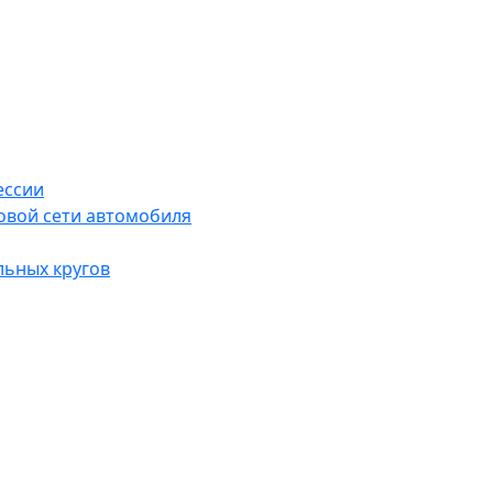
ессии
овой сети автомобиля
льных кругов