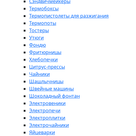
Сэндвичмейкеры
Термобоксы
Термопистолеты для разжигания
Термопоты
Тостеры
Утюги
Фондю
Фритюрницы
Хлебопечки
Цитрус-прессы
Чайники
Шашлычницы
Швейные машины
Шоколадный фонтан
Электровеники
Электропечи
Электроплитки
Электрочайники
Яйцеварки