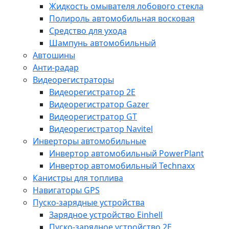
Жидкость омывателя лобового стекла
Полироль автомобильная восковая
Средство для ухода
Шампунь автомобильный
Автошины
Анти-радар
Видеорегистраторы
Видеорегистратор 2E
Видеорегистратор Gazer
Видеорегистратор GT
Видеорегистратор Navitel
Инверторы автомобильные
Инвертор автомобильный PowerPlant
Инвертор автомобильный Technaxx
Канистры для топлива
Навигаторы GPS
Пуско-зарядные устройства
Зарядное устройство Einhell
Пуско-зарядное устройство 2E