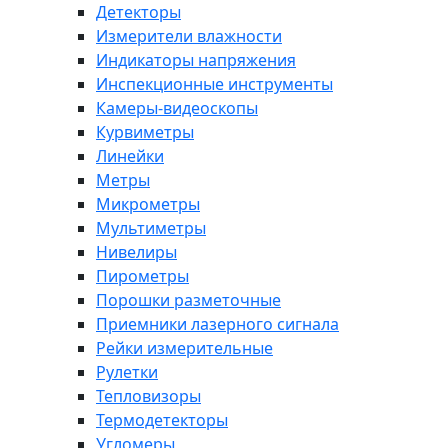
Детекторы
Измерители влажности
Индикаторы напряжения
Инспекционные инструменты
Камеры-видеоскопы
Курвиметры
Линейки
Метры
Микрометры
Мультиметры
Нивелиры
Пирометры
Порошки разметочные
Приемники лазерного сигнала
Рейки измерительные
Рулетки
Тепловизоры
Термодетекторы
Угломеры