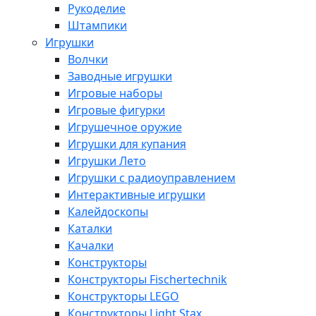
Рукоделие
Штампики
Игрушки
Волчки
Заводные игрушки
Игровые наборы
Игровые фигурки
Игрушечное оружие
Игрушки для купания
Игрушки Лето
Игрушки с радиоуправлением
Интерактивные игрушки
Калейдоскопы
Каталки
Качалки
Конструкторы
Конструкторы Fisсhertechnik
Конструкторы LEGO
Конструкторы Light Stax