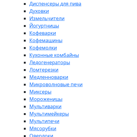
Диспенсеры для пива
Духовки
Измельчители
Йогуртницы
Кофеварки
Кофемашины
Кофемолки
Кухонные комбайны
Ледогенераторы
Ломтерезки
Медленноварки
Микроволновые печи
Миксеры
Мороженицы
Мультиварки
Мультимейкеры
Мультипечи
Мясорубки
Оверлоки