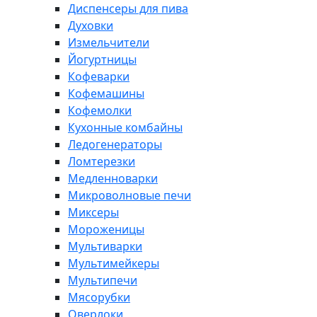
Диспенсеры для пива
Духовки
Измельчители
Йогуртницы
Кофеварки
Кофемашины
Кофемолки
Кухонные комбайны
Ледогенераторы
Ломтерезки
Медленноварки
Микроволновые печи
Миксеры
Мороженицы
Мультиварки
Мультимейкеры
Мультипечи
Мясорубки
Оверлоки