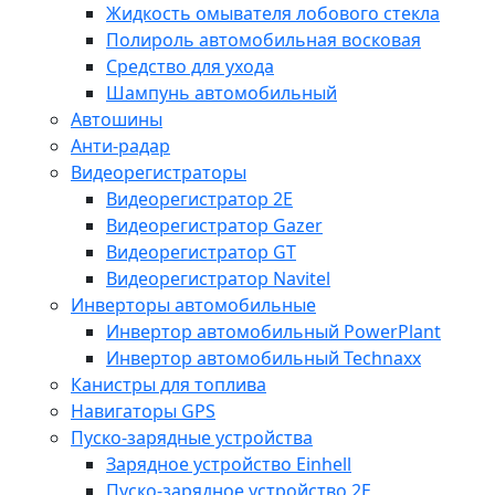
Жидкость омывателя лобового стекла
Полироль автомобильная восковая
Средство для ухода
Шампунь автомобильный
Автошины
Анти-радар
Видеорегистраторы
Видеорегистратор 2E
Видеорегистратор Gazer
Видеорегистратор GT
Видеорегистратор Navitel
Инверторы автомобильные
Инвертор автомобильный PowerPlant
Инвертор автомобильный Technaxx
Канистры для топлива
Навигаторы GPS
Пуско-зарядные устройства
Зарядное устройство Einhell
Пуско-зарядное устройство 2E