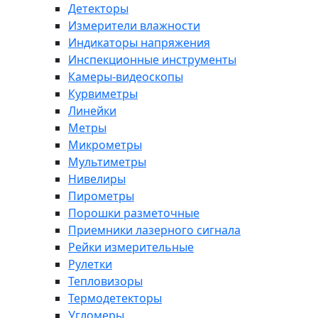
Детекторы
Измерители влажности
Индикаторы напряжения
Инспекционные инструменты
Камеры-видеоскопы
Курвиметры
Линейки
Метры
Микрометры
Мультиметры
Нивелиры
Пирометры
Порошки разметочные
Приемники лазерного сигнала
Рейки измерительные
Рулетки
Тепловизоры
Термодетекторы
Угломеры