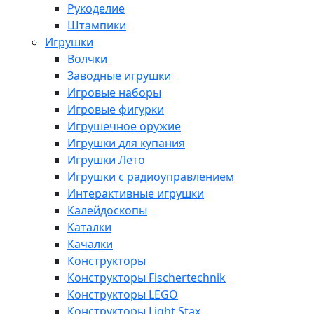
Рукоделие
Штампики
Игрушки
Волчки
Заводные игрушки
Игровые наборы
Игровые фигурки
Игрушечное оружие
Игрушки для купания
Игрушки Лето
Игрушки с радиоуправлением
Интерактивные игрушки
Калейдоскопы
Каталки
Качалки
Конструкторы
Конструкторы Fisсhertechnik
Конструкторы LEGO
Конструкторы Light Stax