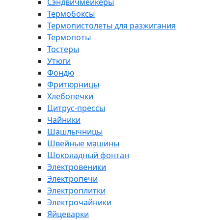
Сэндвичмейкеры
Термобоксы
Термопистолеты для разжигания
Термопоты
Тостеры
Утюги
Фондю
Фритюрницы
Хлебопечки
Цитрус-прессы
Чайники
Шашлычницы
Швейные машины
Шоколадный фонтан
Электровеники
Электропечи
Электроплитки
Электрочайники
Яйцеварки