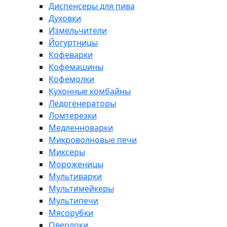
Диспенсеры для пива
Духовки
Измельчители
Йогуртницы
Кофеварки
Кофемашины
Кофемолки
Кухонные комбайны
Ледогенераторы
Ломтерезки
Медленноварки
Микроволновые печи
Миксеры
Мороженицы
Мультиварки
Мультимейкеры
Мультипечи
Мясорубки
Оверлоки