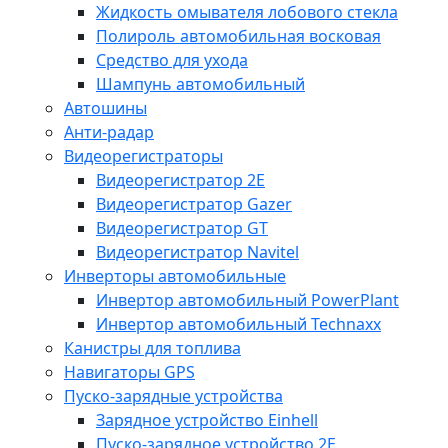
Жидкость омывателя лобового стекла
Полироль автомобильная восковая
Средство для ухода
Шампунь автомобильный
Автошины
Анти-радар
Видеорегистраторы
Видеорегистратор 2E
Видеорегистратор Gazer
Видеорегистратор GT
Видеорегистратор Navitel
Инверторы автомобильные
Инвертор автомобильный PowerPlant
Инвертор автомобильный Technaxx
Канистры для топлива
Навигаторы GPS
Пуско-зарядные устройства
Зарядное устройство Einhell
Пуско-зарядное устройство 2E