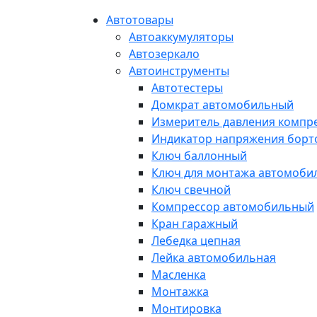
Автотовары
Автоаккумуляторы
Автозеркало
Автоинструменты
Автотестеры
Домкрат автомобильный
Измеритель давления компр
Индикатор напряжения борт
Ключ баллонный
Ключ для монтажа автомоби
Ключ свечной
Компрессор автомобильный
Кран гаражный
Лебедка цепная
Лейка автомобильная
Масленка
Монтажка
Монтировка