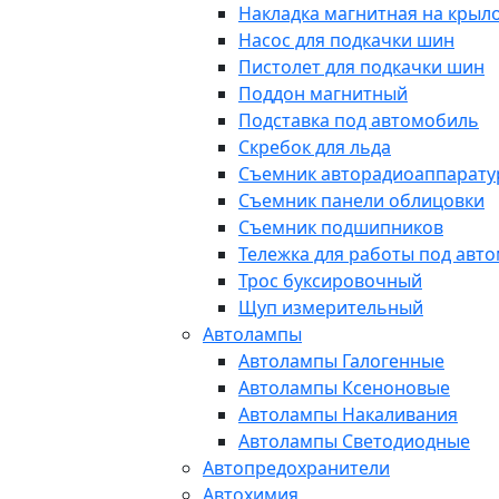
Накладка магнитная на крыл
Насос для подкачки шин
Пистолет для подкачки шин
Поддон магнитный
Подставка под автомобиль
Скребок для льда
Съемник авторадиоаппарат
Съемник панели облицовки
Съемник подшипников
Тележка для работы под авт
Трос буксировочный
Щуп измерительный
Автолампы
Автолампы Галогенные
Автолампы Ксеноновые
Автолампы Накаливания
Автолампы Светодиодные
Автопредохранители
Автохимия