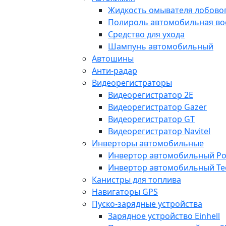
Жидкость омывателя лобовог
Полироль автомобильная во
Средство для ухода
Шампунь автомобильный
Автошины
Анти-радар
Видеорегистраторы
Видеорегистратор 2E
Видеорегистратор Gazer
Видеорегистратор GT
Видеорегистратор Navitel
Инверторы автомобильные
Инвертор автомобильный Po
Инвертор автомобильный Te
Канистры для топлива
Навигаторы GPS
Пуско-зарядные устройства
Зарядное устройство Einhell