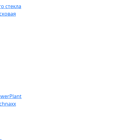
о стекла
сковая
werPlant
chnaxx