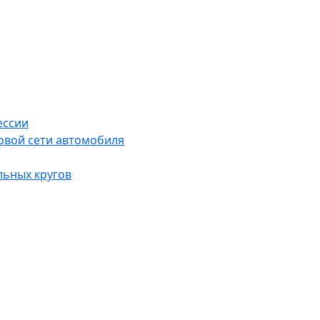
ессии
овой сети автомобиля
льных кругов