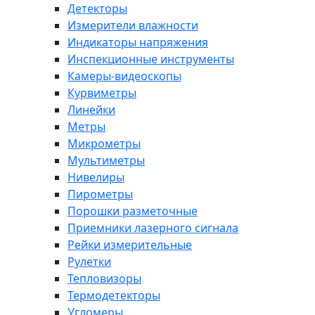
Детекторы
Измерители влажности
Индикаторы напряжения
Инспекционные инструменты
Камеры-видеоскопы
Курвиметры
Линейки
Метры
Микрометры
Мультиметры
Нивелиры
Пирометры
Порошки разметочные
Приемники лазерного сигнала
Рейки измерительные
Рулетки
Тепловизоры
Термодетекторы
Угломеры