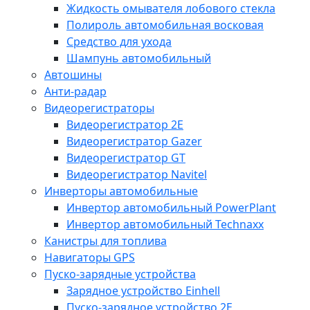
Жидкость омывателя лобового стекла
Полироль автомобильная восковая
Средство для ухода
Шампунь автомобильный
Автошины
Анти-радар
Видеорегистраторы
Видеорегистратор 2E
Видеорегистратор Gazer
Видеорегистратор GT
Видеорегистратор Navitel
Инверторы автомобильные
Инвертор автомобильный PowerPlant
Инвертор автомобильный Technaxx
Канистры для топлива
Навигаторы GPS
Пуско-зарядные устройства
Зарядное устройство Einhell
Пуско-зарядное устройство 2E