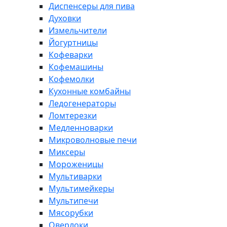
Диспенсеры для пива
Духовки
Измельчители
Йогуртницы
Кофеварки
Кофемашины
Кофемолки
Кухонные комбайны
Ледогенераторы
Ломтерезки
Медленноварки
Микроволновые печи
Миксеры
Мороженицы
Мультиварки
Мультимейкеры
Мультипечи
Мясорубки
Оверлоки