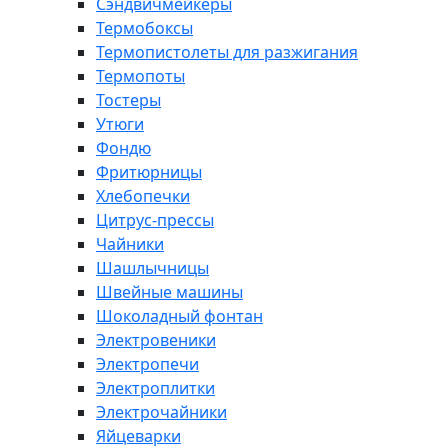
Сэндвичмейкеры
Термобоксы
Термопистолеты для разжигания
Термопоты
Тостеры
Утюги
Фондю
Фритюрницы
Хлебопечки
Цитрус-прессы
Чайники
Шашлычницы
Швейные машины
Шоколадный фонтан
Электровеники
Электропечи
Электроплитки
Электрочайники
Яйцеварки