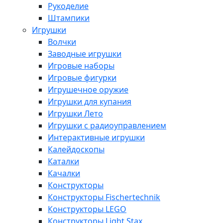
Рукоделие
Штампики
Игрушки
Волчки
Заводные игрушки
Игровые наборы
Игровые фигурки
Игрушечное оружие
Игрушки для купания
Игрушки Лето
Игрушки с радиоуправлением
Интерактивные игрушки
Калейдоскопы
Каталки
Качалки
Конструкторы
Конструкторы Fisсhertechnik
Конструкторы LEGO
Конструкторы Light Stax