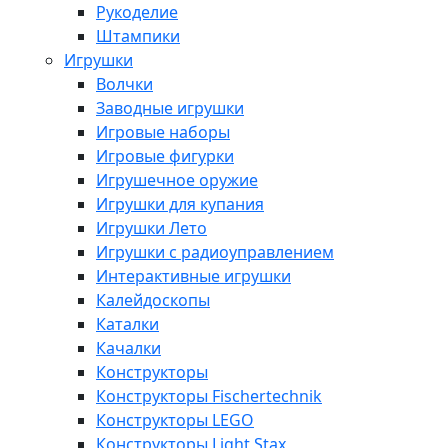
Рукоделие
Штампики
Игрушки
Волчки
Заводные игрушки
Игровые наборы
Игровые фигурки
Игрушечное оружие
Игрушки для купания
Игрушки Лето
Игрушки с радиоуправлением
Интерактивные игрушки
Калейдоскопы
Каталки
Качалки
Конструкторы
Конструкторы Fisсhertechnik
Конструкторы LEGO
Конструкторы Light Stax