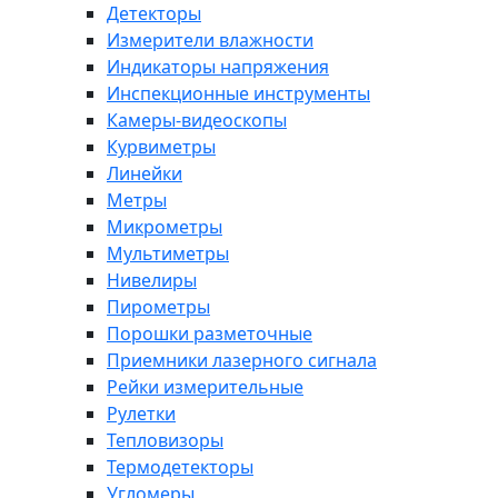
Детекторы
Измерители влажности
Индикаторы напряжения
Инспекционные инструменты
Камеры-видеоскопы
Курвиметры
Линейки
Метры
Микрометры
Мультиметры
Нивелиры
Пирометры
Порошки разметочные
Приемники лазерного сигнала
Рейки измерительные
Рулетки
Тепловизоры
Термодетекторы
Угломеры