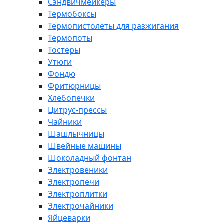
Сэндвичмейкеры
Термобоксы
Термопистолеты для разжигания
Термопоты
Тостеры
Утюги
Фондю
Фритюрницы
Хлебопечки
Цитрус-прессы
Чайники
Шашлычницы
Швейные машины
Шоколадный фонтан
Электровеники
Электропечи
Электроплитки
Электрочайники
Яйцеварки