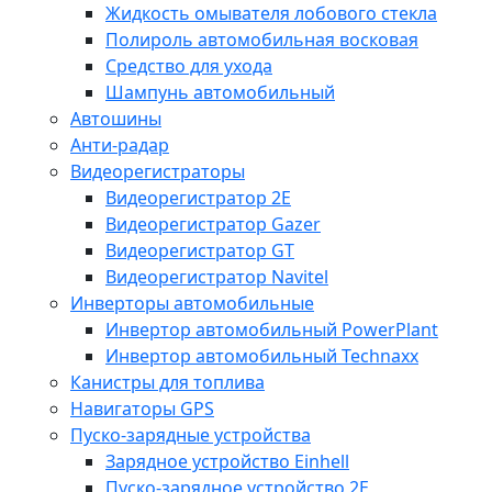
Жидкость омывателя лобового стекла
Полироль автомобильная восковая
Средство для ухода
Шампунь автомобильный
Автошины
Анти-радар
Видеорегистраторы
Видеорегистратор 2E
Видеорегистратор Gazer
Видеорегистратор GT
Видеорегистратор Navitel
Инверторы автомобильные
Инвертор автомобильный PowerPlant
Инвертор автомобильный Technaxx
Канистры для топлива
Навигаторы GPS
Пуско-зарядные устройства
Зарядное устройство Einhell
Пуско-зарядное устройство 2E