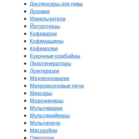
Диспенсеры для пива
Духовки
Измельчители
Йогуртницы
Кофеварки
Кофемашины
Кофемолки
Кухонные комбайны
Ледогенераторы
Ломтерезки
Медленноварки
Микроволновые печи
Миксеры
Мороженицы
Мультиварки
Мультимейкеры
Мультипечи
Мясорубки
Оверлоки