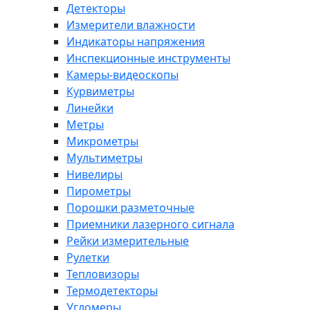
Детекторы
Измерители влажности
Индикаторы напряжения
Инспекционные инструменты
Камеры-видеоскопы
Курвиметры
Линейки
Метры
Микрометры
Мультиметры
Нивелиры
Пирометры
Порошки разметочные
Приемники лазерного сигнала
Рейки измерительные
Рулетки
Тепловизоры
Термодетекторы
Угломеры