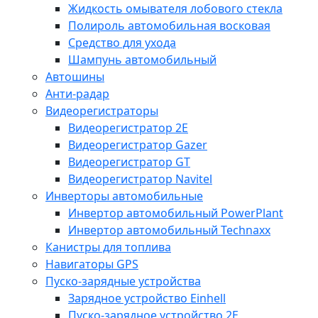
Жидкость омывателя лобового стекла
Полироль автомобильная восковая
Средство для ухода
Шампунь автомобильный
Автошины
Анти-радар
Видеорегистраторы
Видеорегистратор 2E
Видеорегистратор Gazer
Видеорегистратор GT
Видеорегистратор Navitel
Инверторы автомобильные
Инвертор автомобильный PowerPlant
Инвертор автомобильный Technaxx
Канистры для топлива
Навигаторы GPS
Пуско-зарядные устройства
Зарядное устройство Einhell
Пуско-зарядное устройство 2E