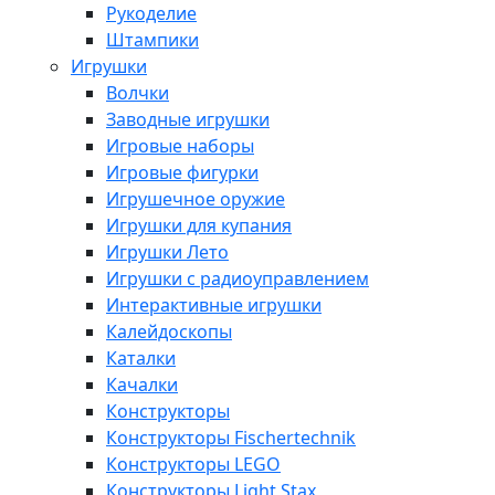
Рукоделие
Штампики
Игрушки
Волчки
Заводные игрушки
Игровые наборы
Игровые фигурки
Игрушечное оружие
Игрушки для купания
Игрушки Лето
Игрушки с радиоуправлением
Интерактивные игрушки
Калейдоскопы
Каталки
Качалки
Конструкторы
Конструкторы Fisсhertechnik
Конструкторы LEGO
Конструкторы Light Stax