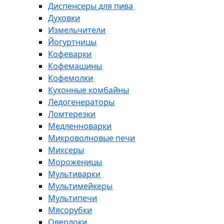
Диспенсеры для пива
Духовки
Измельчители
Йогуртницы
Кофеварки
Кофемашины
Кофемолки
Кухонные комбайны
Ледогенераторы
Ломтерезки
Медленноварки
Микроволновые печи
Миксеры
Мороженицы
Мультиварки
Мультимейкеры
Мультипечи
Мясорубки
Оверлоки