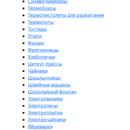
Сэндвичмейкеры
Термобоксы
Термопистолеты для разжигания
Термопоты
Тостеры
Утюги
Фондю
Фритюрницы
Хлебопечки
Цитрус-прессы
Чайники
Шашлычницы
Швейные машины
Шоколадный фонтан
Электровеники
Электропечи
Электроплитки
Электрочайники
Яйцеварки