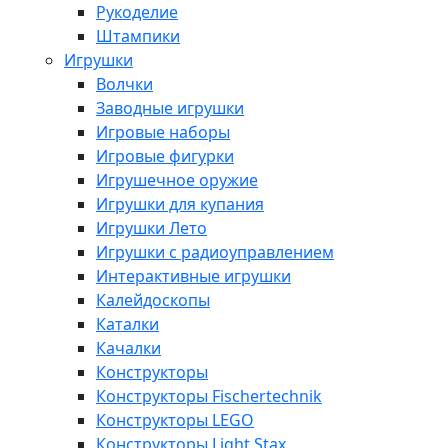
Рукоделие
Штампики
Игрушки
Волчки
Заводные игрушки
Игровые наборы
Игровые фигурки
Игрушечное оружие
Игрушки для купания
Игрушки Лето
Игрушки с радиоуправлением
Интерактивные игрушки
Калейдоскопы
Каталки
Качалки
Конструкторы
Конструкторы Fisсhertechnik
Конструкторы LEGO
Конструкторы Light Stax