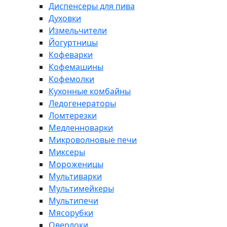
Диспенсеры для пива
Духовки
Измельчители
Йогуртницы
Кофеварки
Кофемашины
Кофемолки
Кухонные комбайны
Ледогенераторы
Ломтерезки
Медленноварки
Микроволновые печи
Миксеры
Мороженицы
Мультиварки
Мультимейкеры
Мультипечи
Мясорубки
Оверлоки