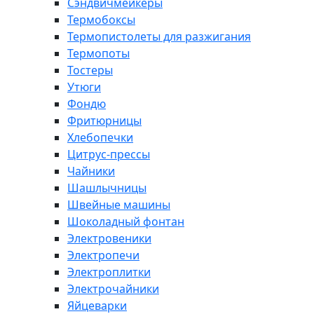
Сэндвичмейкеры
Термобоксы
Термопистолеты для разжигания
Термопоты
Тостеры
Утюги
Фондю
Фритюрницы
Хлебопечки
Цитрус-прессы
Чайники
Шашлычницы
Швейные машины
Шоколадный фонтан
Электровеники
Электропечи
Электроплитки
Электрочайники
Яйцеварки