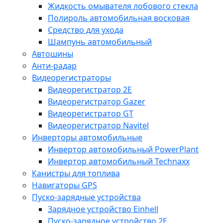
Жидкость омывателя лобового стекла
Полироль автомобильная восковая
Средство для ухода
Шампунь автомобильный
Автошины
Анти-радар
Видеорегистраторы
Видеорегистратор 2E
Видеорегистратор Gazer
Видеорегистратор GT
Видеорегистратор Navitel
Инверторы автомобильные
Инвертор автомобильный PowerPlant
Инвертор автомобильный Technaxx
Канистры для топлива
Навигаторы GPS
Пуско-зарядные устройства
Зарядное устройство Einhell
Пуско-зарядное устройство 2E