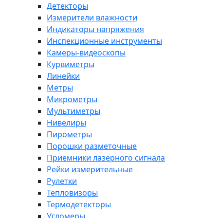
Детекторы
Измерители влажности
Индикаторы напряжения
Инспекционные инструменты
Камеры-видеоскопы
Курвиметры
Линейки
Метры
Микрометры
Мультиметры
Нивелиры
Пирометры
Порошки разметочные
Приемники лазерного сигнала
Рейки измерительные
Рулетки
Тепловизоры
Термодетекторы
Угломеры