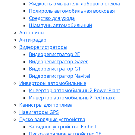
Жидкость омывателя лобового стекла
Полироль автомобильная восковая
Средство для ухода
Шампунь автомобильный
Автошины
Анти-радар
Видеорегистраторы
Видеорегистратор 2E
Видеорегистратор Gazer
Видеорегистратор GT
Видеорегистратор Navitel
Инверторы автомобильные
Инвертор автомобильный PowerPlant
Инвертор автомобильный Technaxx
Канистры для топлива
Навигаторы GPS
Пуско-зарядные устройства
Зарядное устройство Einhell
Пуско-зарядное устройство 2E