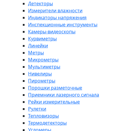
Детекторы
Измерители влажности
Индикаторы напряжения
Инспекционные инструменты
Камеры-видеоскопы
Курвиметры
Линейки
Метры
Микрометры
Мультиметры
Нивелиры
Пирометры
Порошки разметочные
Приемники лазерного сигнала
Рейки измерительные
Рулетки
Тепловизоры
Термодетекторы
Угломеры