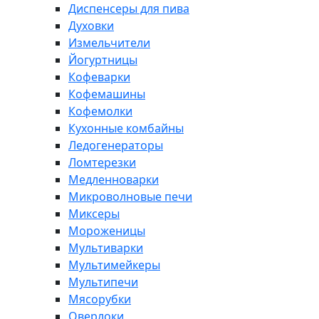
Диспенсеры для пива
Духовки
Измельчители
Йогуртницы
Кофеварки
Кофемашины
Кофемолки
Кухонные комбайны
Ледогенераторы
Ломтерезки
Медленноварки
Микроволновые печи
Миксеры
Мороженицы
Мультиварки
Мультимейкеры
Мультипечи
Мясорубки
Оверлоки