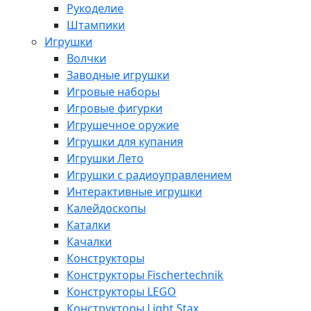
Рукоделие
Штампики
Игрушки
Волчки
Заводные игрушки
Игровые наборы
Игровые фигурки
Игрушечное оружие
Игрушки для купания
Игрушки Лето
Игрушки с радиоуправлением
Интерактивные игрушки
Калейдоскопы
Каталки
Качалки
Конструкторы
Конструкторы Fisсhertechnik
Конструкторы LEGO
Конструкторы Light Stax