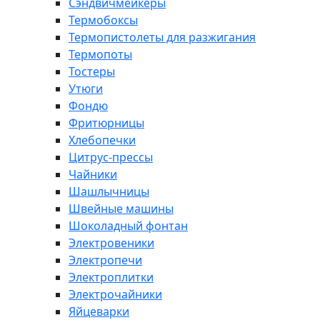
Сэндвичмейкеры
Термобоксы
Термопистолеты для разжигания
Термопоты
Тостеры
Утюги
Фондю
Фритюрницы
Хлебопечки
Цитрус-прессы
Чайники
Шашлычницы
Швейные машины
Шоколадный фонтан
Электровеники
Электропечи
Электроплитки
Электрочайники
Яйцеварки