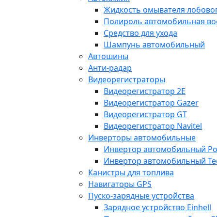
Жидкость омывателя лобовог
Полироль автомобильная во
Средство для ухода
Шампунь автомобильный
Автошины
Анти-радар
Видеорегистраторы
Видеорегистратор 2E
Видеорегистратор Gazer
Видеорегистратор GT
Видеорегистратор Navitel
Инверторы автомобильные
Инвертор автомобильный Po
Инвертор автомобильный Te
Канистры для топлива
Навигаторы GPS
Пуско-зарядные устройства
Зарядное устройство Einhell