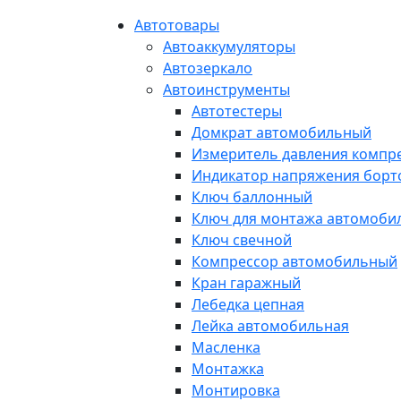
Автотовары
Автоаккумуляторы
Автозеркало
Автоинструменты
Автотестеры
Домкрат автомобильный
Измеритель давления компр
Индикатор напряжения борт
Ключ баллонный
Ключ для монтажа автомоби
Ключ свечной
Компрессор автомобильный
Кран гаражный
Лебедка цепная
Лейка автомобильная
Масленка
Монтажка
Монтировка