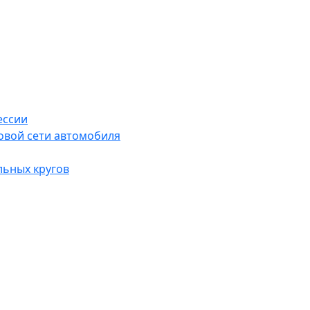
ессии
овой сети автомобиля
льных кругов