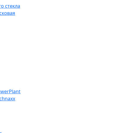
о стекла
сковая
werPlant
chnaxx