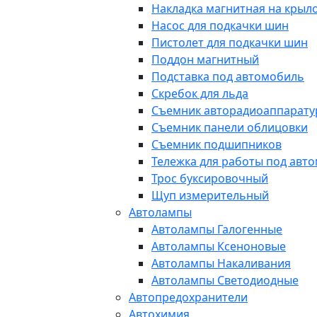
Накладка магнитная на крыл
Насос для подкачки шин
Пистолет для подкачки шин
Поддон магнитный
Подставка под автомобиль
Скребок для льда
Съемник авторадиоаппарат
Съемник панели облицовки
Съемник подшипников
Тележка для работы под авт
Трос буксировочный
Щуп измерительный
Автолампы
Автолампы Галогенные
Автолампы Ксеноновые
Автолампы Накаливания
Автолампы Светодиодные
Автопредохранители
Автохимия