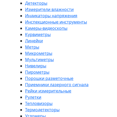
Детекторы
Измерители влажности
Индикаторы напряжения
Инспекционные инструменты
Камеры-видеоскопы
Курвиметры
Линейки
Метры
Микрометры
Мультиметры
Нивелиры
Пирометры
Порошки разметочные
Приемники лазерного сигнала
Рейки измерительные
Рулетки
Тепловизоры
Термодетекторы
Угломеры