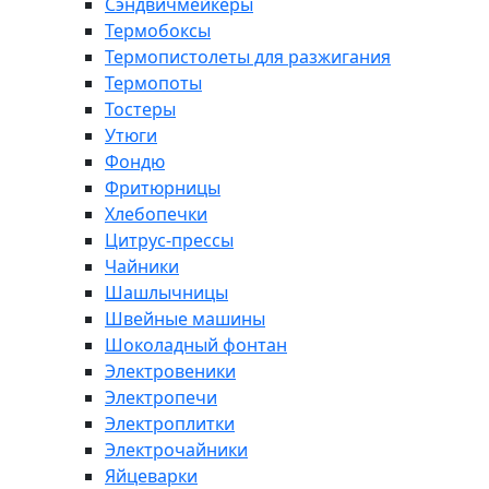
Сэндвичмейкеры
Термобоксы
Термопистолеты для разжигания
Термопоты
Тостеры
Утюги
Фондю
Фритюрницы
Хлебопечки
Цитрус-прессы
Чайники
Шашлычницы
Швейные машины
Шоколадный фонтан
Электровеники
Электропечи
Электроплитки
Электрочайники
Яйцеварки