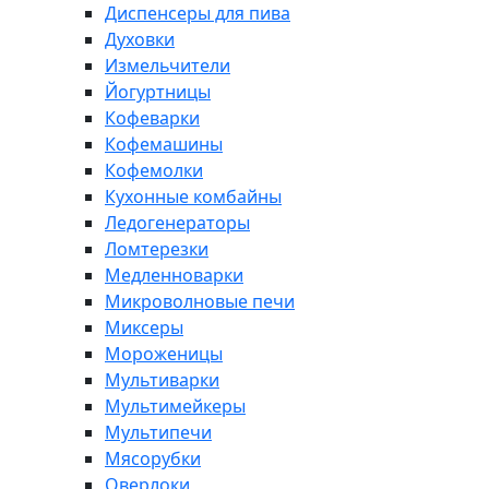
Диспенсеры для пива
Духовки
Измельчители
Йогуртницы
Кофеварки
Кофемашины
Кофемолки
Кухонные комбайны
Ледогенераторы
Ломтерезки
Медленноварки
Микроволновые печи
Миксеры
Мороженицы
Мультиварки
Мультимейкеры
Мультипечи
Мясорубки
Оверлоки