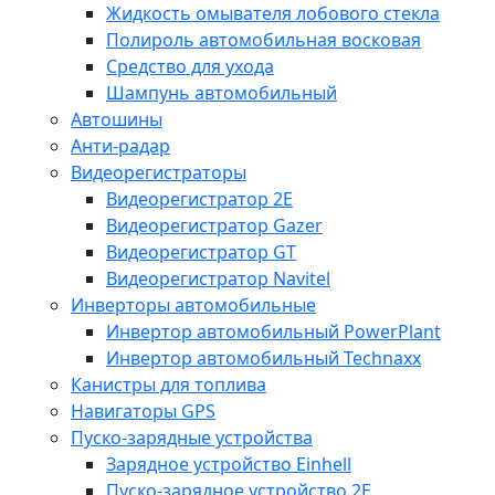
Жидкость омывателя лобового стекла
Полироль автомобильная восковая
Средство для ухода
Шампунь автомобильный
Автошины
Анти-радар
Видеорегистраторы
Видеорегистратор 2E
Видеорегистратор Gazer
Видеорегистратор GT
Видеорегистратор Navitel
Инверторы автомобильные
Инвертор автомобильный PowerPlant
Инвертор автомобильный Technaxx
Канистры для топлива
Навигаторы GPS
Пуско-зарядные устройства
Зарядное устройство Einhell
Пуско-зарядное устройство 2E