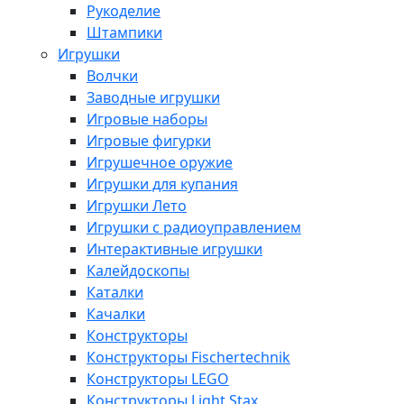
Рукоделие
Штампики
Игрушки
Волчки
Заводные игрушки
Игровые наборы
Игровые фигурки
Игрушечное оружие
Игрушки для купания
Игрушки Лето
Игрушки с радиоуправлением
Интерактивные игрушки
Калейдоскопы
Каталки
Качалки
Конструкторы
Конструкторы Fisсhertechnik
Конструкторы LEGO
Конструкторы Light Stax