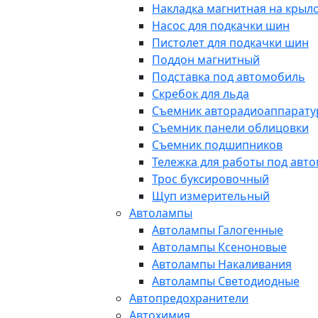
Накладка магнитная на крыл
Насос для подкачки шин
Пистолет для подкачки шин
Поддон магнитный
Подставка под автомобиль
Скребок для льда
Съемник авторадиоаппарат
Съемник панели облицовки
Съемник подшипников
Тележка для работы под авт
Трос буксировочный
Щуп измерительный
Автолампы
Автолампы Галогенные
Автолампы Ксеноновые
Автолампы Накаливания
Автолампы Светодиодные
Автопредохранители
Автохимия