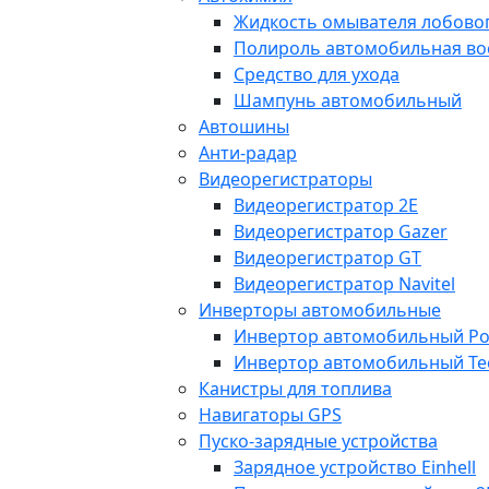
Жидкость омывателя лобовог
Полироль автомобильная во
Средство для ухода
Шампунь автомобильный
Автошины
Анти-радар
Видеорегистраторы
Видеорегистратор 2E
Видеорегистратор Gazer
Видеорегистратор GT
Видеорегистратор Navitel
Инверторы автомобильные
Инвертор автомобильный Po
Инвертор автомобильный Te
Канистры для топлива
Навигаторы GPS
Пуско-зарядные устройства
Зарядное устройство Einhell