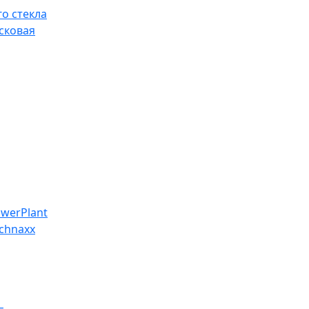
о стекла
сковая
werPlant
chnaxx