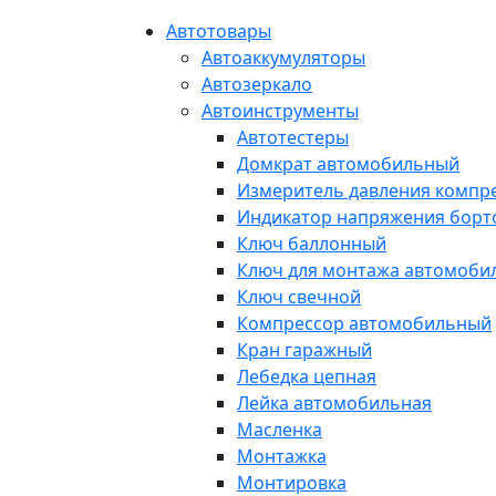
Автотовары
Автоаккумуляторы
Автозеркало
Автоинструменты
Автотестеры
Домкрат автомобильный
Измеритель давления компр
Индикатор напряжения борт
Ключ баллонный
Ключ для монтажа автомоби
Ключ свечной
Компрессор автомобильный
Кран гаражный
Лебедка цепная
Лейка автомобильная
Масленка
Монтажка
Монтировка