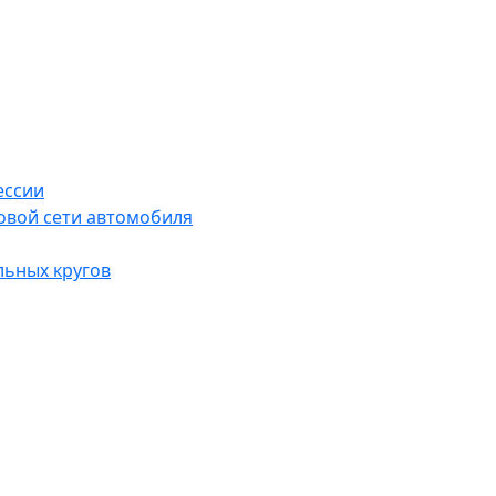
ессии
овой сети автомобиля
льных кругов