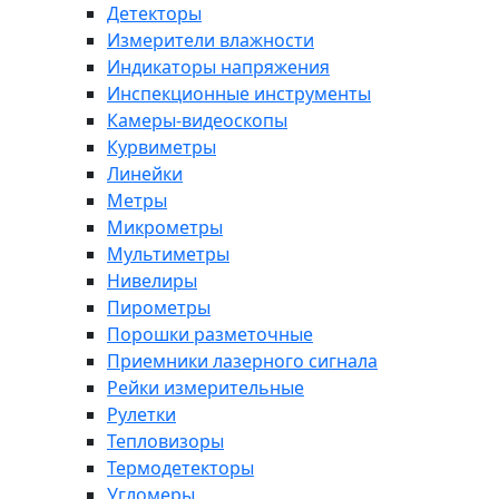
Детекторы
Измерители влажности
Индикаторы напряжения
Инспекционные инструменты
Камеры-видеоскопы
Курвиметры
Линейки
Метры
Микрометры
Мультиметры
Нивелиры
Пирометры
Порошки разметочные
Приемники лазерного сигнала
Рейки измерительные
Рулетки
Тепловизоры
Термодетекторы
Угломеры