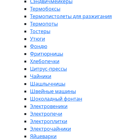
Сэндвичмейкеры
Термобоксы
Термопистолеты для разжигания
Термопоты
Тостеры
Утюги
Фондю
Фритюрницы
Хлебопечки
Цитрус-прессы
Чайники
Шашлычницы
Швейные машины
Шоколадный фонтан
Электровеники
Электропечи
Электроплитки
Электрочайники
Яйцеварки