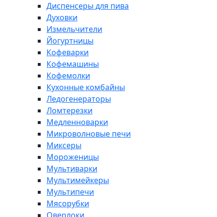
Диспенсеры для пива
Духовки
Измельчители
Йогуртницы
Кофеварки
Кофемашины
Кофемолки
Кухонные комбайны
Ледогенераторы
Ломтерезки
Медленноварки
Микроволновые печи
Миксеры
Мороженицы
Мультиварки
Мультимейкеры
Мультипечи
Мясорубки
Оверлоки