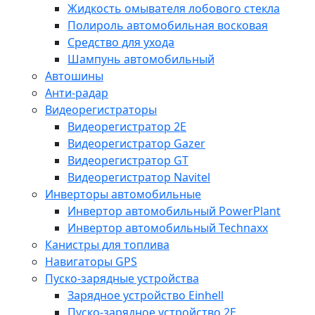
Жидкость омывателя лобового стекла
Полироль автомобильная восковая
Средство для ухода
Шампунь автомобильный
Автошины
Анти-радар
Видеорегистраторы
Видеорегистратор 2E
Видеорегистратор Gazer
Видеорегистратор GT
Видеорегистратор Navitel
Инверторы автомобильные
Инвертор автомобильный PowerPlant
Инвертор автомобильный Technaxx
Канистры для топлива
Навигаторы GPS
Пуско-зарядные устройства
Зарядное устройство Einhell
Пуско-зарядное устройство 2E