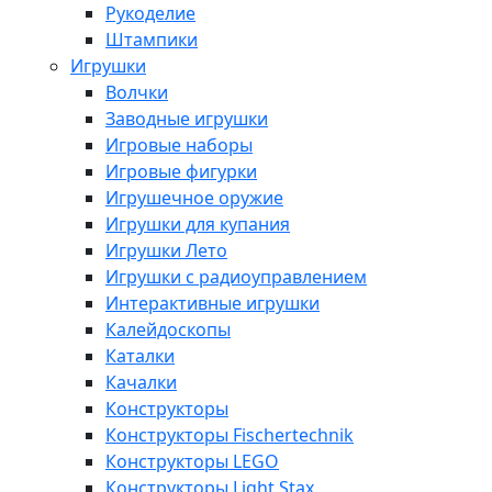
Рукоделие
Штампики
Игрушки
Волчки
Заводные игрушки
Игровые наборы
Игровые фигурки
Игрушечное оружие
Игрушки для купания
Игрушки Лето
Игрушки с радиоуправлением
Интерактивные игрушки
Калейдоскопы
Каталки
Качалки
Конструкторы
Конструкторы Fisсhertechnik
Конструкторы LEGO
Конструкторы Light Stax