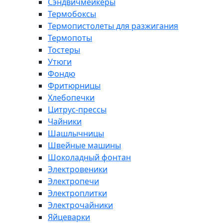
Сэндвичмейкеры
Термобоксы
Термопистолеты для разжигания
Термопоты
Тостеры
Утюги
Фондю
Фритюрницы
Хлебопечки
Цитрус-прессы
Чайники
Шашлычницы
Швейные машины
Шоколадный фонтан
Электровеники
Электропечи
Электроплитки
Электрочайники
Яйцеварки