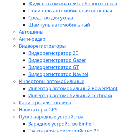
Жидкость омывателя лобового стекла
Полироль автомобильная восковая
Средство для ухода
Шампунь автомобильный
Автошины
Анти-радар
Видеорегистраторы
Видеорегистратор 2E
Видеорегистратор Gazer
Видеорегистратор GT
Видеорегистратор Navitel
Инверторы автомобильные
Инвертор автомобильный PowerPlant
Инвертор автомобильный Technaxx
Канистры для топлива
Навигаторы GPS
Пуско-зарядные устройства
Зарядное устройство Einhell
Пуско-зарядное устройство 2E