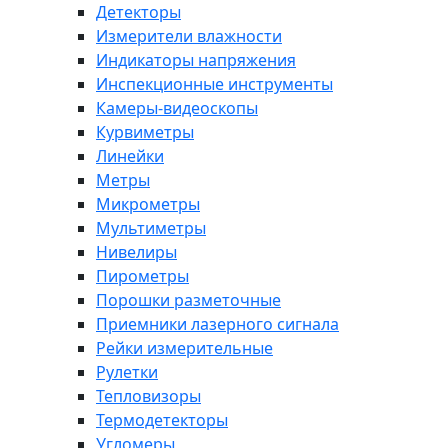
Детекторы
Измерители влажности
Индикаторы напряжения
Инспекционные инструменты
Камеры-видеоскопы
Курвиметры
Линейки
Метры
Микрометры
Мультиметры
Нивелиры
Пирометры
Порошки разметочные
Приемники лазерного сигнала
Рейки измерительные
Рулетки
Тепловизоры
Термодетекторы
Угломеры