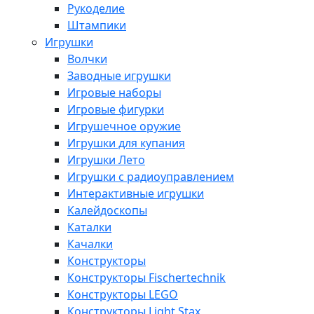
Рукоделие
Штампики
Игрушки
Волчки
Заводные игрушки
Игровые наборы
Игровые фигурки
Игрушечное оружие
Игрушки для купания
Игрушки Лето
Игрушки с радиоуправлением
Интерактивные игрушки
Калейдоскопы
Каталки
Качалки
Конструкторы
Конструкторы Fisсhertechnik
Конструкторы LEGO
Конструкторы Light Stax