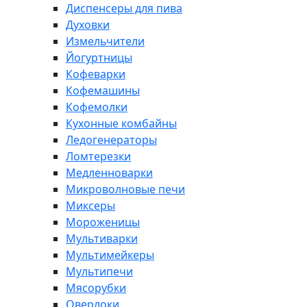
Диспенсеры для пива
Духовки
Измельчители
Йогуртницы
Кофеварки
Кофемашины
Кофемолки
Кухонные комбайны
Ледогенераторы
Ломтерезки
Медленноварки
Микроволновые печи
Миксеры
Мороженицы
Мультиварки
Мультимейкеры
Мультипечи
Мясорубки
Оверлоки