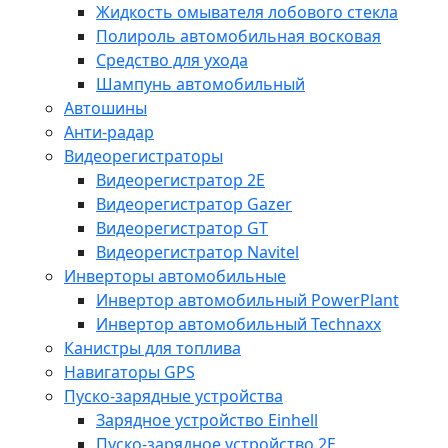
Жидкость омывателя лобового стекла
Полироль автомобильная восковая
Средство для ухода
Шампунь автомобильный
Автошины
Анти-радар
Видеорегистраторы
Видеорегистратор 2E
Видеорегистратор Gazer
Видеорегистратор GT
Видеорегистратор Navitel
Инверторы автомобильные
Инвертор автомобильный PowerPlant
Инвертор автомобильный Technaxx
Канистры для топлива
Навигаторы GPS
Пуско-зарядные устройства
Зарядное устройство Einhell
Пуско-зарядное устройство 2E