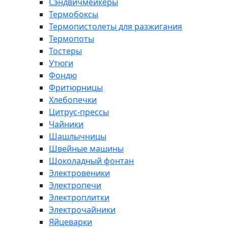
Сэндвичмейкеры
Термобоксы
Термопистолеты для разжигания
Термопоты
Тостеры
Утюги
Фондю
Фритюрницы
Хлебопечки
Цитрус-прессы
Чайники
Шашлычницы
Швейные машины
Шоколадный фонтан
Электровеники
Электропечи
Электроплитки
Электрочайники
Яйцеварки