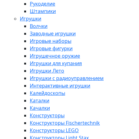
Рукоделие
Штампики
Игрушки
Волчки
Заводные игрушки
Игровые наборы
Игровые фигурки
Игрушечное оружие
Игрушки для купания
Игрушки Лето
Игрушки с радиоуправлением
Интерактивные игрушки
Калейдоскопы
Каталки
Качалки
Конструкторы
Конструкторы Fisсhertechnik
Конструкторы LEGO
Конструкторы Light Stax