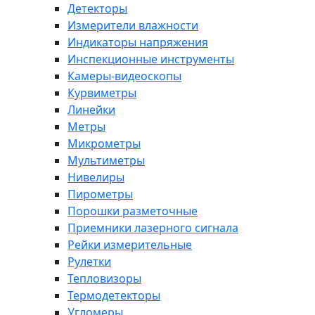
Детекторы
Измерители влажности
Индикаторы напряжения
Инспекционные инструменты
Камеры-видеоскопы
Курвиметры
Линейки
Метры
Микрометры
Мультиметры
Нивелиры
Пирометры
Порошки разметочные
Приемники лазерного сигнала
Рейки измерительные
Рулетки
Тепловизоры
Термодетекторы
Угломеры