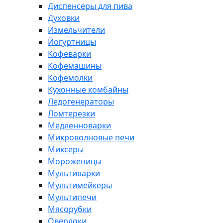
Диспенсеры для пива
Духовки
Измельчители
Йогуртницы
Кофеварки
Кофемашины
Кофемолки
Кухонные комбайны
Ледогенераторы
Ломтерезки
Медленноварки
Микроволновые печи
Миксеры
Мороженицы
Мультиварки
Мультимейкеры
Мультипечи
Мясорубки
Оверлоки