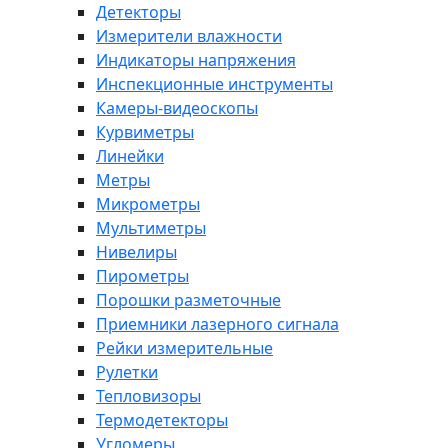
Детекторы
Измерители влажности
Индикаторы напряжения
Инспекционные инструменты
Камеры-видеоскопы
Курвиметры
Линейки
Метры
Микрометры
Мультиметры
Нивелиры
Пирометры
Порошки разметочные
Приемники лазерного сигнала
Рейки измерительные
Рулетки
Тепловизоры
Термодетекторы
Угломеры