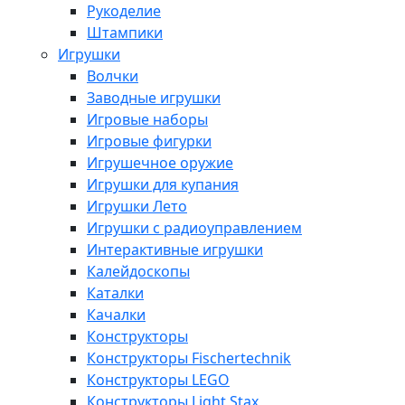
Рукоделие
Штампики
Игрушки
Волчки
Заводные игрушки
Игровые наборы
Игровые фигурки
Игрушечное оружие
Игрушки для купания
Игрушки Лето
Игрушки с радиоуправлением
Интерактивные игрушки
Калейдоскопы
Каталки
Качалки
Конструкторы
Конструкторы Fisсhertechnik
Конструкторы LEGO
Конструкторы Light Stax