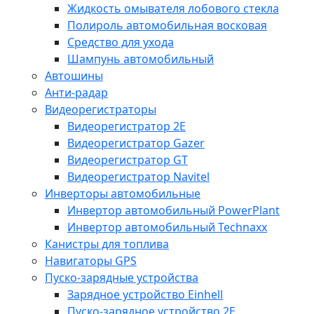
Жидкость омывателя лобового стекла
Полироль автомобильная восковая
Средство для ухода
Шампунь автомобильный
Автошины
Анти-радар
Видеорегистраторы
Видеорегистратор 2E
Видеорегистратор Gazer
Видеорегистратор GT
Видеорегистратор Navitel
Инверторы автомобильные
Инвертор автомобильный PowerPlant
Инвертор автомобильный Technaxx
Канистры для топлива
Навигаторы GPS
Пуско-зарядные устройства
Зарядное устройство Einhell
Пуско-зарядное устройство 2E