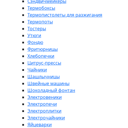
Сэндвичмейкеры
Термобоксы
Термопистолеты для разжигания
Термопоты
Тостеры
Утюги
Фондю
Фритюрницы
Хлебопечки
Цитрус-прессы
Чайники
Шашлычницы
Швейные машины
Шоколадный фонтан
Электровеники
Электропечи
Электроплитки
Электрочайники
Яйцеварки