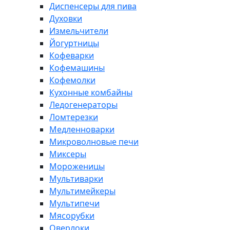
Диспенсеры для пива
Духовки
Измельчители
Йогуртницы
Кофеварки
Кофемашины
Кофемолки
Кухонные комбайны
Ледогенераторы
Ломтерезки
Медленноварки
Микроволновые печи
Миксеры
Мороженицы
Мультиварки
Мультимейкеры
Мультипечи
Мясорубки
Оверлоки