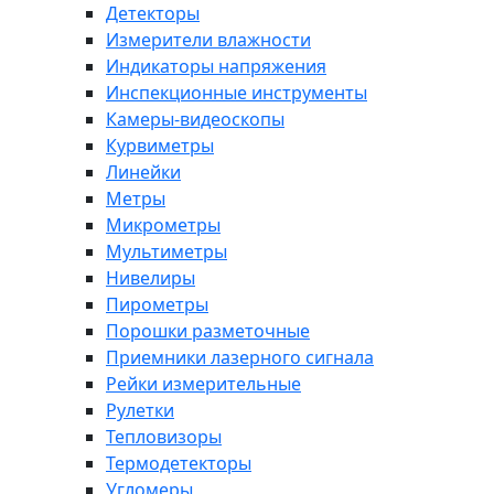
Детекторы
Измерители влажности
Индикаторы напряжения
Инспекционные инструменты
Камеры-видеоскопы
Курвиметры
Линейки
Метры
Микрометры
Мультиметры
Нивелиры
Пирометры
Порошки разметочные
Приемники лазерного сигнала
Рейки измерительные
Рулетки
Тепловизоры
Термодетекторы
Угломеры