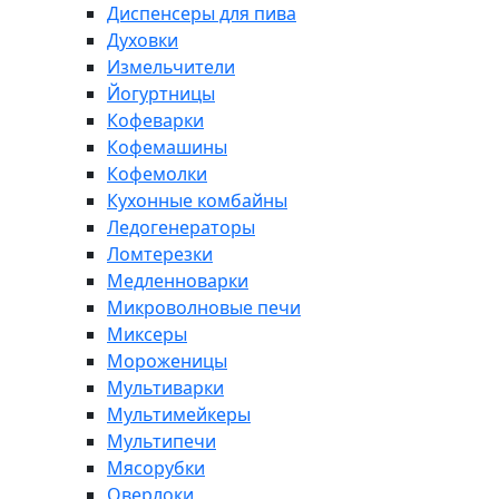
Диспенсеры для пива
Духовки
Измельчители
Йогуртницы
Кофеварки
Кофемашины
Кофемолки
Кухонные комбайны
Ледогенераторы
Ломтерезки
Медленноварки
Микроволновые печи
Миксеры
Мороженицы
Мультиварки
Мультимейкеры
Мультипечи
Мясорубки
Оверлоки