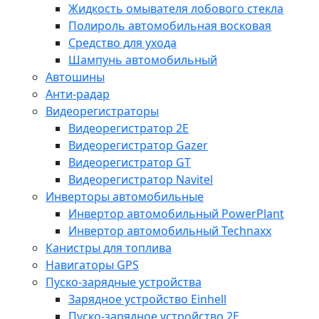
Жидкость омывателя лобового стекла
Полироль автомобильная восковая
Средство для ухода
Шампунь автомобильный
Автошины
Анти-радар
Видеорегистраторы
Видеорегистратор 2E
Видеорегистратор Gazer
Видеорегистратор GT
Видеорегистратор Navitel
Инверторы автомобильные
Инвертор автомобильный PowerPlant
Инвертор автомобильный Technaxx
Канистры для топлива
Навигаторы GPS
Пуско-зарядные устройства
Зарядное устройство Einhell
Пуско-зарядное устройство 2E