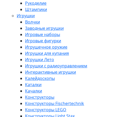
Рукоделие
Штампики
Игрушки
Волчки
Заводные игрушки
Игровые наборы
Игровые фигурки
Игрушечное оружие
Игрушки для купания
Игрушки Лето
Игрушки с радиоуправлением
Интерактивные игрушки
Калейдоскопы
Каталки
Качалки
Конструкторы
Конструкторы Fisсhertechnik
Конструкторы LEGO
Конструкторы Light Stax