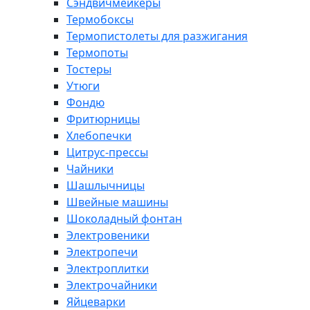
Сэндвичмейкеры
Термобоксы
Термопистолеты для разжигания
Термопоты
Тостеры
Утюги
Фондю
Фритюрницы
Хлебопечки
Цитрус-прессы
Чайники
Шашлычницы
Швейные машины
Шоколадный фонтан
Электровеники
Электропечи
Электроплитки
Электрочайники
Яйцеварки