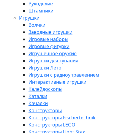
Рукоделие
Штампики
Игрушки
Волчки
Заводные игрушки
Игровые наборы
Игровые фигурки
Игрушечное оружие
Игрушки для купания
Игрушки Лето
Игрушки с радиоуправлением
Интерактивные игрушки
Калейдоскопы
Каталки
Качалки
Конструкторы
Конструкторы Fisсhertechnik
Конструкторы LEGO
Конструкторы Light Stax