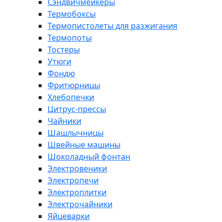
Сэндвичмейкеры
Термобоксы
Термопистолеты для разжигания
Термопоты
Тостеры
Утюги
Фондю
Фритюрницы
Хлебопечки
Цитрус-прессы
Чайники
Шашлычницы
Швейные машины
Шоколадный фонтан
Электровеники
Электропечи
Электроплитки
Электрочайники
Яйцеварки