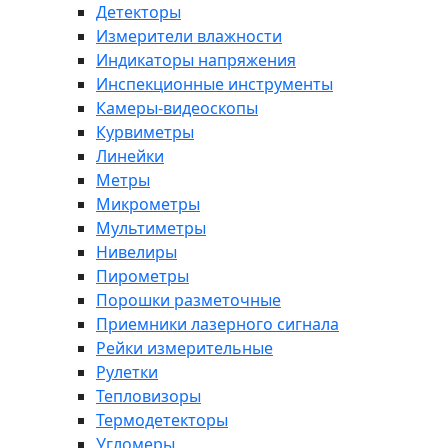
Детекторы
Измерители влажности
Индикаторы напряжения
Инспекционные инструменты
Камеры-видеоскопы
Курвиметры
Линейки
Метры
Микрометры
Мультиметры
Нивелиры
Пирометры
Порошки разметочные
Приемники лазерного сигнала
Рейки измерительные
Рулетки
Тепловизоры
Термодетекторы
Угломеры