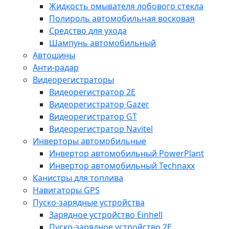
Жидкость омывателя лобового стекла
Полироль автомобильная восковая
Средство для ухода
Шампунь автомобильный
Автошины
Анти-радар
Видеорегистраторы
Видеорегистратор 2E
Видеорегистратор Gazer
Видеорегистратор GT
Видеорегистратор Navitel
Инверторы автомобильные
Инвертор автомобильный PowerPlant
Инвертор автомобильный Technaxx
Канистры для топлива
Навигаторы GPS
Пуско-зарядные устройства
Зарядное устройство Einhell
Пуско-зарядное устройство 2E