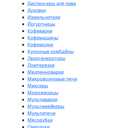
Диспенсеры для пива
Духовки
Измельчители
Йогуртницы
Кофеварки
Кофемашины
Кофемолки
Кухонные комбайны
Ледогенераторы
Ломтерезки
Медленноварки
Микроволновые печи
Миксеры
Мороженицы
Мультиварки
Мультимейкеры
Мультипечи
Мясорубки
Оверлоки