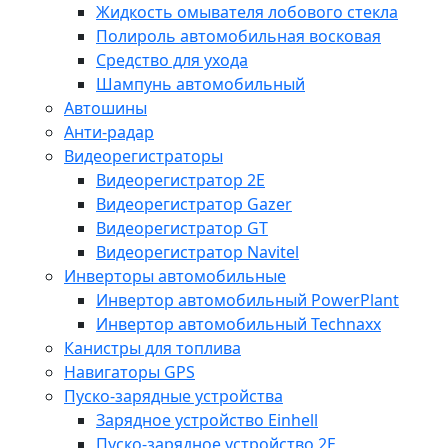
Жидкость омывателя лобового стекла
Полироль автомобильная восковая
Средство для ухода
Шампунь автомобильный
Автошины
Анти-радар
Видеорегистраторы
Видеорегистратор 2E
Видеорегистратор Gazer
Видеорегистратор GT
Видеорегистратор Navitel
Инверторы автомобильные
Инвертор автомобильный PowerPlant
Инвертор автомобильный Technaxx
Канистры для топлива
Навигаторы GPS
Пуско-зарядные устройства
Зарядное устройство Einhell
Пуско-зарядное устройство 2E