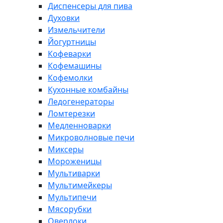
Диспенсеры для пива
Духовки
Измельчители
Йогуртницы
Кофеварки
Кофемашины
Кофемолки
Кухонные комбайны
Ледогенераторы
Ломтерезки
Медленноварки
Микроволновые печи
Миксеры
Мороженицы
Мультиварки
Мультимейкеры
Мультипечи
Мясорубки
Оверлоки