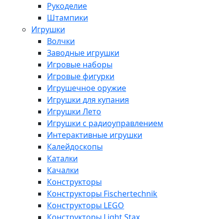
Рукоделие
Штампики
Игрушки
Волчки
Заводные игрушки
Игровые наборы
Игровые фигурки
Игрушечное оружие
Игрушки для купания
Игрушки Лето
Игрушки с радиоуправлением
Интерактивные игрушки
Калейдоскопы
Каталки
Качалки
Конструкторы
Конструкторы Fisсhertechnik
Конструкторы LEGO
Конструкторы Light Stax