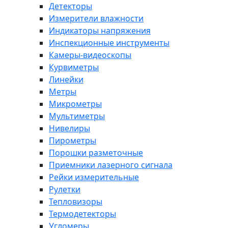
Детекторы
Измерители влажности
Индикаторы напряжения
Инспекционные инструменты
Камеры-видеоскопы
Курвиметры
Линейки
Метры
Микрометры
Мультиметры
Нивелиры
Пирометры
Порошки разметочные
Приемники лазерного сигнала
Рейки измерительные
Рулетки
Тепловизоры
Термодетекторы
Угломеры