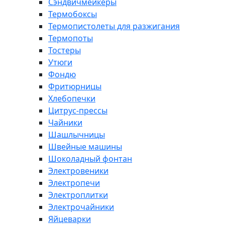
Сэндвичмейкеры
Термобоксы
Термопистолеты для разжигания
Термопоты
Тостеры
Утюги
Фондю
Фритюрницы
Хлебопечки
Цитрус-прессы
Чайники
Шашлычницы
Швейные машины
Шоколадный фонтан
Электровеники
Электропечи
Электроплитки
Электрочайники
Яйцеварки