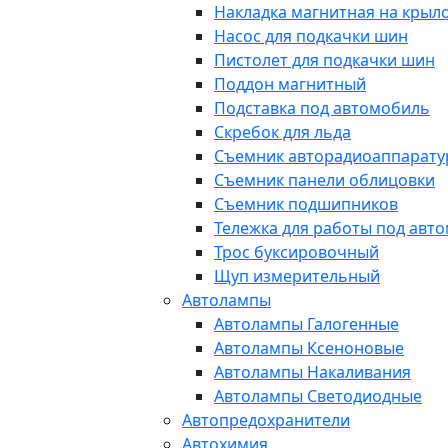
Накладка магнитная на крыл
Насос для подкачки шин
Пистолет для подкачки шин
Поддон магнитный
Подставка под автомобиль
Скребок для льда
Съемник авторадиоаппарат
Съемник панели облицовки
Съемник подшипников
Тележка для работы под авт
Трос буксировочный
Щуп измерительный
Автолампы
Автолампы Галогенные
Автолампы Ксеноновые
Автолампы Накаливания
Автолампы Светодиодные
Автопредохранители
Автохимия