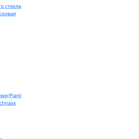
о стекла
сковая
werPlant
chnaxx