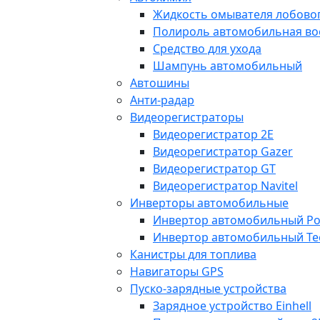
Жидкость омывателя лобовог
Полироль автомобильная во
Средство для ухода
Шампунь автомобильный
Автошины
Анти-радар
Видеорегистраторы
Видеорегистратор 2E
Видеорегистратор Gazer
Видеорегистратор GT
Видеорегистратор Navitel
Инверторы автомобильные
Инвертор автомобильный Po
Инвертор автомобильный Te
Канистры для топлива
Навигаторы GPS
Пуско-зарядные устройства
Зарядное устройство Einhell