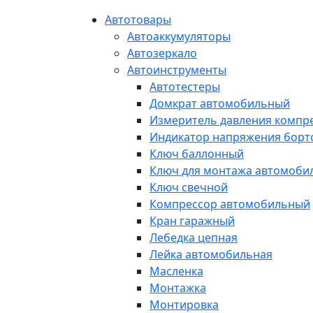
Автотовары
Автоаккумуляторы
Автозеркало
Автоинструменты
Автотестеры
Домкрат автомобильный
Измеритель давления компр
Индикатор напряжения борт
Ключ баллонный
Ключ для монтажа автомоби
Ключ свечной
Компрессор автомобильный
Кран гаражный
Лебедка цепная
Лейка автомобильная
Масленка
Монтажка
Монтировка