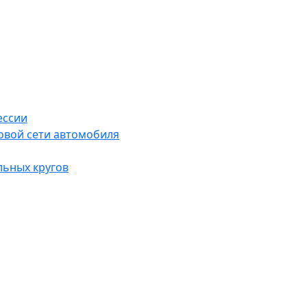
ессии
овой сети автомобиля
льных кругов