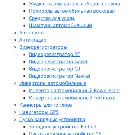
Жидкость омывателя лобового стекла
Полироль автомобильная восковая
Средство для ухода
Шампунь автомобильный
Автошины
Анти-радар
Видеорегистраторы
Видеорегистратор 2E
Видеорегистратор Gazer
Видеорегистратор GT
Видеорегистратор Navitel
Инверторы автомобильные
Инвертор автомобильный PowerPlant
Инвертор автомобильный Technaxx
Канистры для топлива
Навигаторы GPS
Пуско-зарядные устройства
Зарядное устройство Einhell
Пуско-зарядное устройство 2E