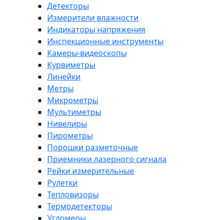
Детекторы
Измерители влажности
Индикаторы напряжения
Инспекционные инструменты
Камеры-видеоскопы
Курвиметры
Линейки
Метры
Микрометры
Мультиметры
Нивелиры
Пирометры
Порошки разметочные
Приемники лазерного сигнала
Рейки измерительные
Рулетки
Тепловизоры
Термодетекторы
Угломеры