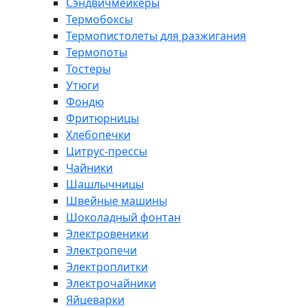
Сэндвичмейкеры
Термобоксы
Термопистолеты для разжигания
Термопоты
Тостеры
Утюги
Фондю
Фритюрницы
Хлебопечки
Цитрус-прессы
Чайники
Шашлычницы
Швейные машины
Шоколадный фонтан
Электровеники
Электропечи
Электроплитки
Электрочайники
Яйцеварки