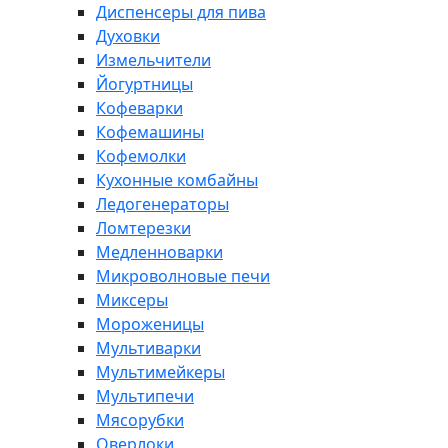
Диспенсеры для пива
Духовки
Измельчители
Йогуртницы
Кофеварки
Кофемашины
Кофемолки
Кухонные комбайны
Ледогенераторы
Ломтерезки
Медленноварки
Микроволновые печи
Миксеры
Мороженицы
Мультиварки
Мультимейкеры
Мультипечи
Мясорубки
Оверлоки