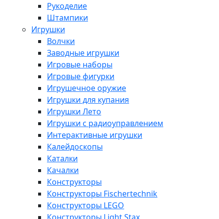
Рукоделие
Штампики
Игрушки
Волчки
Заводные игрушки
Игровые наборы
Игровые фигурки
Игрушечное оружие
Игрушки для купания
Игрушки Лето
Игрушки с радиоуправлением
Интерактивные игрушки
Калейдоскопы
Каталки
Качалки
Конструкторы
Конструкторы Fisсhertechnik
Конструкторы LEGO
Конструкторы Light Stax