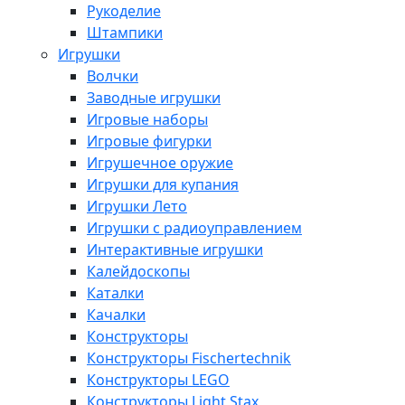
Рукоделие
Штампики
Игрушки
Волчки
Заводные игрушки
Игровые наборы
Игровые фигурки
Игрушечное оружие
Игрушки для купания
Игрушки Лето
Игрушки с радиоуправлением
Интерактивные игрушки
Калейдоскопы
Каталки
Качалки
Конструкторы
Конструкторы Fisсhertechnik
Конструкторы LEGO
Конструкторы Light Stax