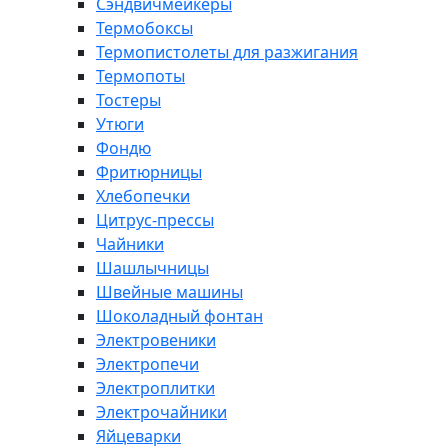
Сэндвичмейкеры
Термобоксы
Термопистолеты для разжигания
Термопоты
Тостеры
Утюги
Фондю
Фритюрницы
Хлебопечки
Цитрус-прессы
Чайники
Шашлычницы
Швейные машины
Шоколадный фонтан
Электровеники
Электропечи
Электроплитки
Электрочайники
Яйцеварки