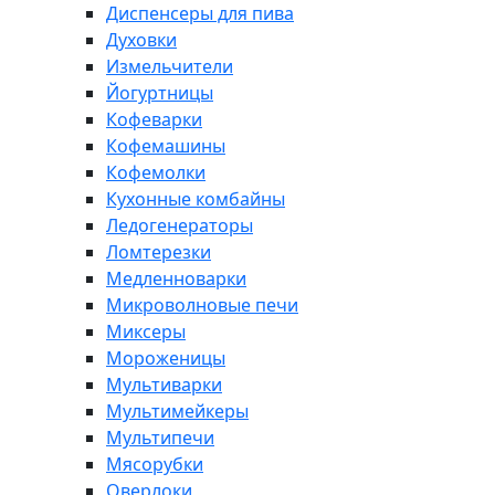
Диспенсеры для пива
Духовки
Измельчители
Йогуртницы
Кофеварки
Кофемашины
Кофемолки
Кухонные комбайны
Ледогенераторы
Ломтерезки
Медленноварки
Микроволновые печи
Миксеры
Мороженицы
Мультиварки
Мультимейкеры
Мультипечи
Мясорубки
Оверлоки