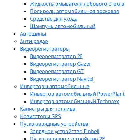
Жидкость омывателя лобового стекла
Полироль автомобильная восковая
Средство для ухода
Шампунь автомобильный
Автошины
Анти-радар
Видеорегистраторы
Видеорегистратор 2E
Видеорегистратор Gazer
Видеорегистратор GT
Видеорегистратор Navitel
Инверторы автомобильные
Инвертор автомобильный PowerPlant
Инвертор автомобильный Technaxx
Канистры для топлива
Навигаторы GPS
Пуско-зарядные устройства
Зарядное устройство Einhell
Пуско-зарядное устройство 2E