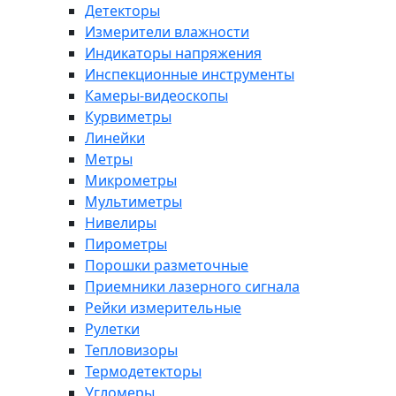
Детекторы
Измерители влажности
Индикаторы напряжения
Инспекционные инструменты
Камеры-видеоскопы
Курвиметры
Линейки
Метры
Микрометры
Мультиметры
Нивелиры
Пирометры
Порошки разметочные
Приемники лазерного сигнала
Рейки измерительные
Рулетки
Тепловизоры
Термодетекторы
Угломеры