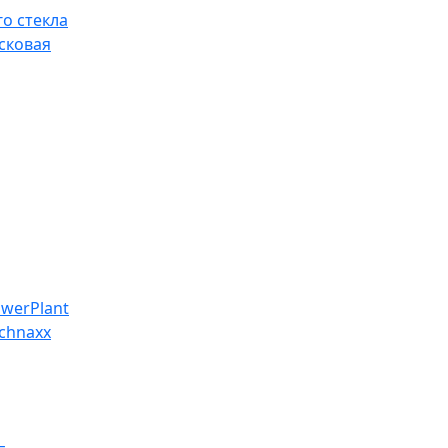
о стекла
сковая
werPlant
chnaxx