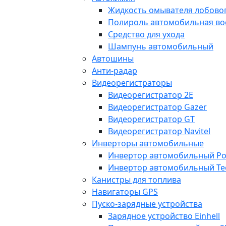
Жидкость омывателя лобовог
Полироль автомобильная во
Средство для ухода
Шампунь автомобильный
Автошины
Анти-радар
Видеорегистраторы
Видеорегистратор 2E
Видеорегистратор Gazer
Видеорегистратор GT
Видеорегистратор Navitel
Инверторы автомобильные
Инвертор автомобильный Po
Инвертор автомобильный Te
Канистры для топлива
Навигаторы GPS
Пуско-зарядные устройства
Зарядное устройство Einhell