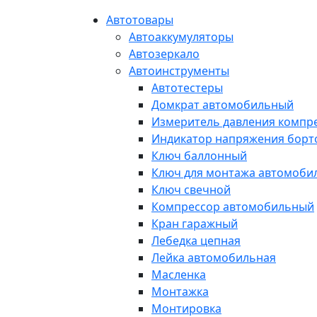
Автотовары
Автоаккумуляторы
Автозеркало
Автоинструменты
Автотестеры
Домкрат автомобильный
Измеритель давления компр
Индикатор напряжения борт
Ключ баллонный
Ключ для монтажа автомоби
Ключ свечной
Компрессор автомобильный
Кран гаражный
Лебедка цепная
Лейка автомобильная
Масленка
Монтажка
Монтировка