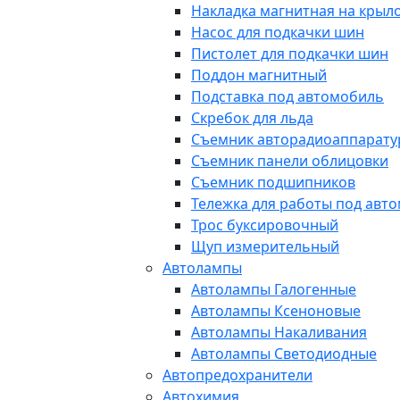
Накладка магнитная на крыл
Насос для подкачки шин
Пистолет для подкачки шин
Поддон магнитный
Подставка под автомобиль
Скребок для льда
Съемник авторадиоаппарат
Съемник панели облицовки
Съемник подшипников
Тележка для работы под авт
Трос буксировочный
Щуп измерительный
Автолампы
Автолампы Галогенные
Автолампы Ксеноновые
Автолампы Накаливания
Автолампы Светодиодные
Автопредохранители
Автохимия