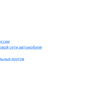
ессии
овой сети автомобиля
льных кругов