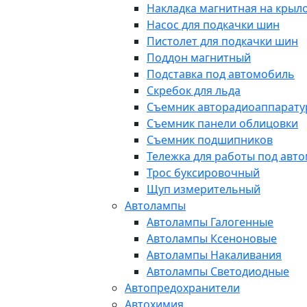
Накладка магнитная на крыл
Насос для подкачки шин
Пистолет для подкачки шин
Поддон магнитный
Подставка под автомобиль
Скребок для льда
Съемник авторадиоаппарат
Съемник панели облицовки
Съемник подшипников
Тележка для работы под авт
Трос буксировочный
Щуп измерительный
Автолампы
Автолампы Галогенные
Автолампы Ксеноновые
Автолампы Накаливания
Автолампы Светодиодные
Автопредохранители
Автохимия