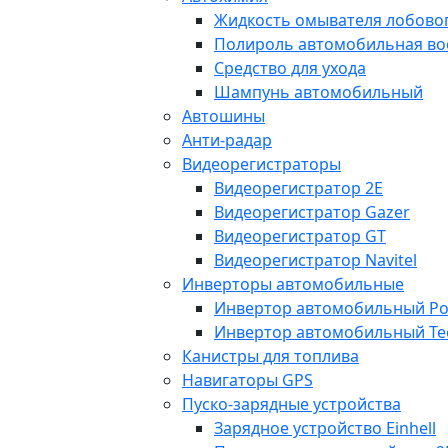
Жидкость омывателя лобовог
Полироль автомобильная во
Средство для ухода
Шампунь автомобильный
Автошины
Анти-радар
Видеорегистраторы
Видеорегистратор 2E
Видеорегистратор Gazer
Видеорегистратор GT
Видеорегистратор Navitel
Инверторы автомобильные
Инвертор автомобильный Po
Инвертор автомобильный Te
Канистры для топлива
Навигаторы GPS
Пуско-зарядные устройства
Зарядное устройство Einhell