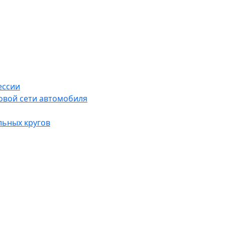
ессии
овой сети автомобиля
льных кругов