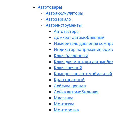
Автотовары
Автоаккумуляторы
Автозеркало
Автоинструменты
Автотестеры
Домкрат автомобильный
Измеритель давления компр
Индикатор напряжения борт
Ключ баллонный
Ключ для монтажа автомоби
Ключ свечной
Компрессор автомобильный
Кран гаражный
Лебедка цепная
Лейка автомобильная
Масленка
Монтажка
Монтировка