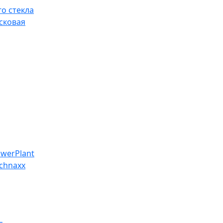
о стекла
сковая
werPlant
chnaxx