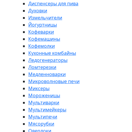
Диспенсеры для пива
Духовки
Измельчители
Йогуртницы
Кофеварки
Кофемашины
Кофемолки
Кухонные комбайны
Ледогенераторы
Ломтерезки
Медленноварки
Микроволновые печи
Миксеры
Мороженицы
Мультиварки
Мультимейкеры
Мультипечи
Мясорубки
Оверлоки