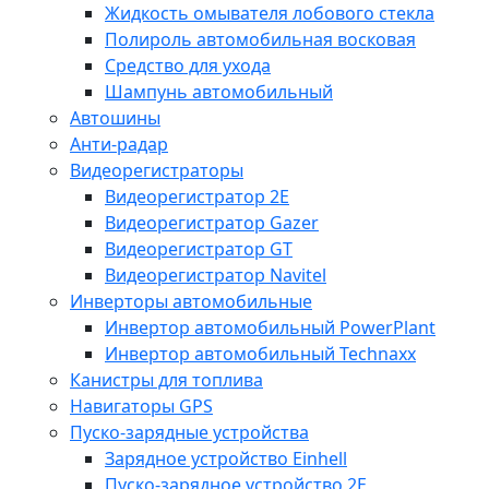
Жидкость омывателя лобового стекла
Полироль автомобильная восковая
Средство для ухода
Шампунь автомобильный
Автошины
Анти-радар
Видеорегистраторы
Видеорегистратор 2E
Видеорегистратор Gazer
Видеорегистратор GT
Видеорегистратор Navitel
Инверторы автомобильные
Инвертор автомобильный PowerPlant
Инвертор автомобильный Technaxx
Канистры для топлива
Навигаторы GPS
Пуско-зарядные устройства
Зарядное устройство Einhell
Пуско-зарядное устройство 2E