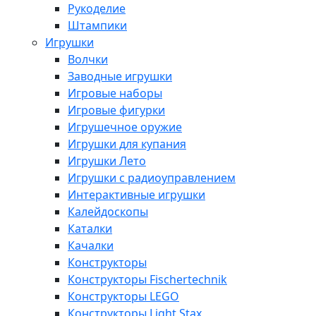
Рукоделие
Штампики
Игрушки
Волчки
Заводные игрушки
Игровые наборы
Игровые фигурки
Игрушечное оружие
Игрушки для купания
Игрушки Лето
Игрушки с радиоуправлением
Интерактивные игрушки
Калейдоскопы
Каталки
Качалки
Конструкторы
Конструкторы Fisсhertechnik
Конструкторы LEGO
Конструкторы Light Stax