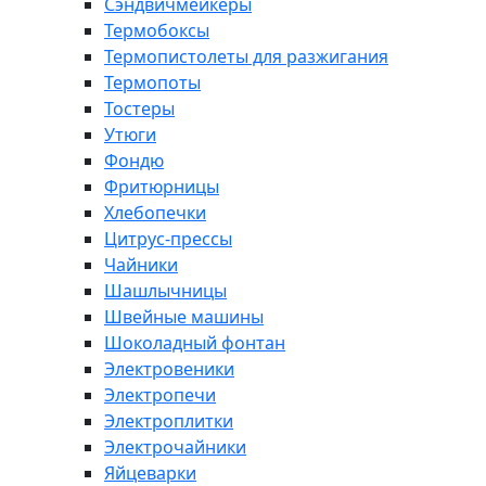
Сэндвичмейкеры
Термобоксы
Термопистолеты для разжигания
Термопоты
Тостеры
Утюги
Фондю
Фритюрницы
Хлебопечки
Цитрус-прессы
Чайники
Шашлычницы
Швейные машины
Шоколадный фонтан
Электровеники
Электропечи
Электроплитки
Электрочайники
Яйцеварки