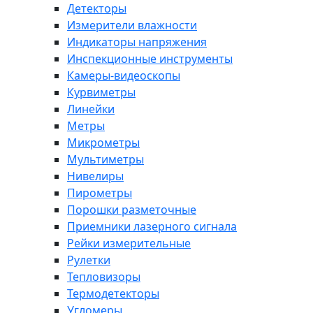
Детекторы
Измерители влажности
Индикаторы напряжения
Инспекционные инструменты
Камеры-видеоскопы
Курвиметры
Линейки
Метры
Микрометры
Мультиметры
Нивелиры
Пирометры
Порошки разметочные
Приемники лазерного сигнала
Рейки измерительные
Рулетки
Тепловизоры
Термодетекторы
Угломеры