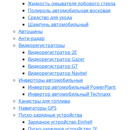
Жидкость омывателя лобового стекла
Полироль автомобильная восковая
Средство для ухода
Шампунь автомобильный
Автошины
Анти-радар
Видеорегистраторы
Видеорегистратор 2E
Видеорегистратор Gazer
Видеорегистратор GT
Видеорегистратор Navitel
Инверторы автомобильные
Инвертор автомобильный PowerPlant
Инвертор автомобильный Technaxx
Канистры для топлива
Навигаторы GPS
Пуско-зарядные устройства
Зарядное устройство Einhell
Пуско-зарядное устройство 2E