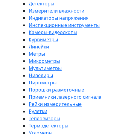
Детекторы
Измерители влажности
Индикаторы напряжения
Инспекционные инструменты
Камеры-видеоскопы
Курвиметры
Линейки
Метры
Микрометры
Мультиметры
Нивелиры
Пирометры
Порошки разметочные
Приемники лазерного сигнала
Рейки измерительные
Рулетки
Тепловизоры
Термодетекторы
Угломеры