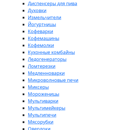
Диспенсеры для пива
Духовки
Измельчители
Йогуртницы
Кофеварки
Кофемашины
Кофемолки
Кухонные комбайны
Ледогенераторы
Ломтерезки
Медленноварки
Микроволновые печи
Миксеры
Мороженицы
Мультиварки
Мультимейкеры
Мультипечи
Мясорубки
Оверлоки