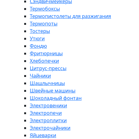
Сэндвичмейкеры
Термобоксы
Термопистолеты для разжигания
Термопоты
Тостеры
Утюги
Фондю
Фритюрницы
Хлебопечки
Цитрус-прессы
Чайники
Шашлычницы
Швейные машины
Шоколадный фонтан
Электровеники
Электропечи
Электроплитки
Электрочайники
Яйцеварки