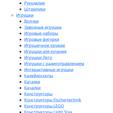
Рукоделие
Штампики
Игрушки
Волчки
Заводные игрушки
Игровые наборы
Игровые фигурки
Игрушечное оружие
Игрушки для купания
Игрушки Лето
Игрушки с радиоуправлением
Интерактивные игрушки
Калейдоскопы
Каталки
Качалки
Конструкторы
Конструкторы Fisсhertechnik
Конструкторы LEGO
Конструкторы Light Stax