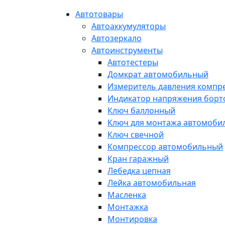
Автотовары
Автоаккумуляторы
Автозеркало
Автоинструменты
Автотестеры
Домкрат автомобильный
Измеритель давления компр
Индикатор напряжения борт
Ключ баллонный
Ключ для монтажа автомоби
Ключ свечной
Компрессор автомобильный
Кран гаражный
Лебедка цепная
Лейка автомобильная
Масленка
Монтажка
Монтировка