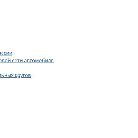
ессии
овой сети автомобиля
льных кругов