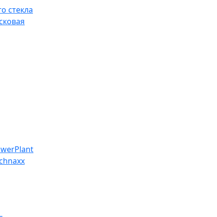
о стекла
сковая
werPlant
chnaxx