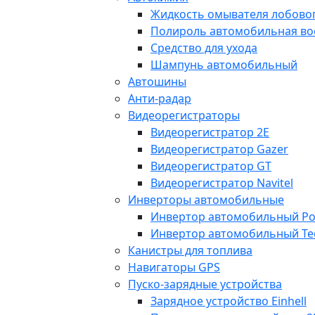
Жидкость омывателя лобовог
Полироль автомобильная во
Средство для ухода
Шампунь автомобильный
Автошины
Анти-радар
Видеорегистраторы
Видеорегистратор 2E
Видеорегистратор Gazer
Видеорегистратор GT
Видеорегистратор Navitel
Инверторы автомобильные
Инвертор автомобильный Po
Инвертор автомобильный Te
Канистры для топлива
Навигаторы GPS
Пуско-зарядные устройства
Зарядное устройство Einhell