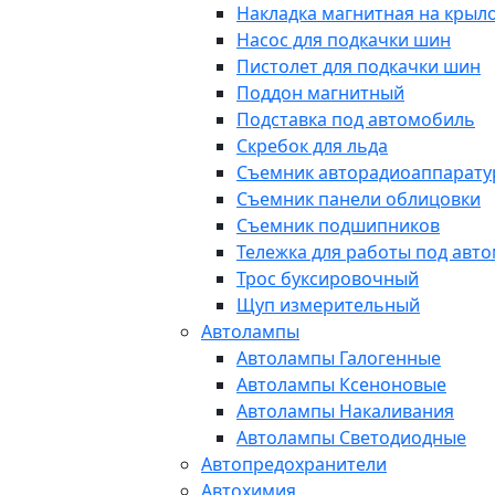
Накладка магнитная на крыл
Насос для подкачки шин
Пистолет для подкачки шин
Поддон магнитный
Подставка под автомобиль
Скребок для льда
Съемник авторадиоаппарат
Съемник панели облицовки
Съемник подшипников
Тележка для работы под авт
Трос буксировочный
Щуп измерительный
Автолампы
Автолампы Галогенные
Автолампы Ксеноновые
Автолампы Накаливания
Автолампы Светодиодные
Автопредохранители
Автохимия